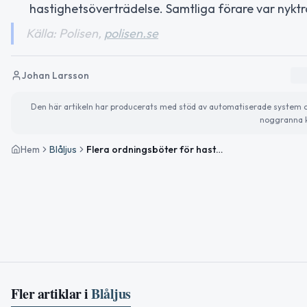
hastighetsöverträdelse. Samtliga förare var nyktr
Källa: Polisen,
polisen.se
Johan Larsson
Den här artikeln har producerats med stöd av automatiserade system och 
noggranna k
Hem
Blåljus
Flera ordningsböter för hastighetsöverträdelser i Norrbotten
Fler artiklar i
Blåljus