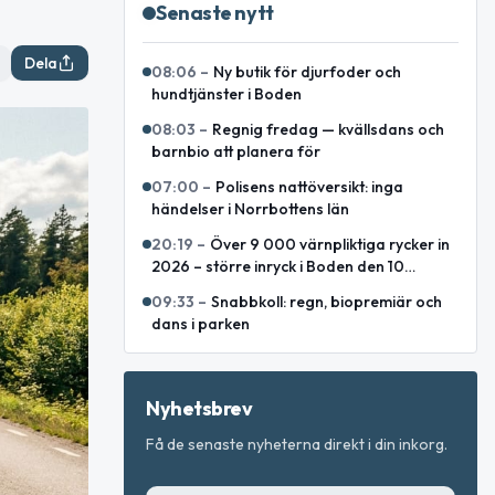
Senaste nytt
Dela
08:06
–
Ny butik för djurfoder och
hundtjänster i Boden
08:03
–
Regnig fredag — kvällsdans och
barnbio att planera för
07:00
–
Polisens nattöversikt: inga
händelser i Norrbottens län
20:19
–
Över 9 000 värnpliktiga rycker in
2026 – större inryck i Boden den 10
augusti
09:33
–
Snabbkoll: regn, biopremiär och
dans i parken
Nyhetsbrev
Få de senaste nyheterna direkt i din inkorg.