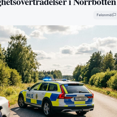
ghetsöverträdelser i Norrbotten
Felanmäl