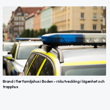
Brand i flerfamiljshus i Boden – rökutveckling i lägenhet och
trapphus