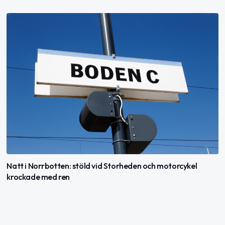
Natt i Norrbotten: stöld vid Storheden och motorcykel
krockade med ren