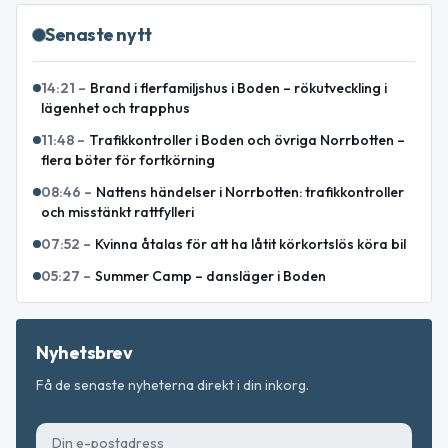
Senaste nytt
14:21
–
Brand i flerfamiljshus i Boden – rökutveckling i
lägenhet och trapphus
11:48
–
Trafikkontroller i Boden och övriga Norrbotten –
flera böter för fortkörning
08:46
–
Nattens händelser i Norrbotten: trafikkontroller
och misstänkt rattfylleri
07:52
–
Kvinna åtalas för att ha låtit körkortslös köra bil
05:27
–
Summer Camp – dansläger i Boden
Nyhetsbrev
Få de senaste nyheterna direkt i din inkorg.