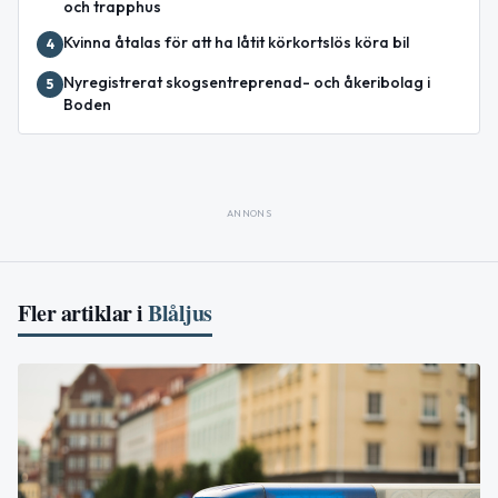
och trapphus
Kvinna åtalas för att ha låtit körkortslös köra bil
4
Nyregistrerat skogsentreprenad- och åkeribolag i
5
Boden
ANNONS
Fler artiklar i
Blåljus