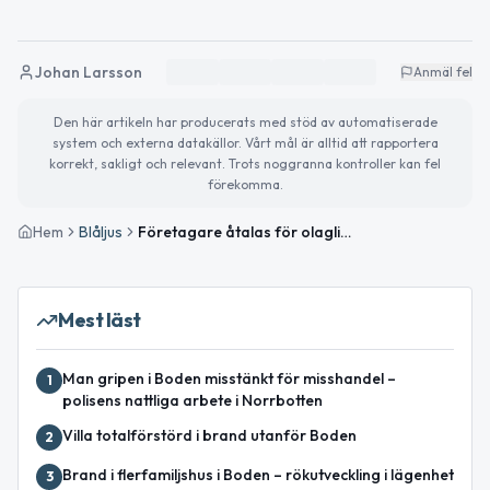
Johan Larsson
Anmäl fel
Den här artikeln har producerats med stöd av automatiserade
system och externa datakällor. Vårt mål är alltid att rapportera
korrekt, sakligt och relevant. Trots noggranna kontroller kan fel
förekomma.
Hem
Blåljus
Företagare åtalas för olagliga anställningar i Boden
Mest läst
Man gripen i Boden misstänkt för misshandel –
1
polisens nattliga arbete i Norrbotten
Villa totalförstörd i brand utanför Boden
2
Brand i flerfamiljshus i Boden – rökutveckling i lägenhet
3