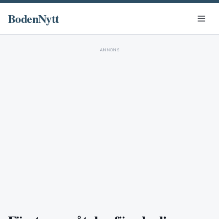
BodenNytt
ANNONS