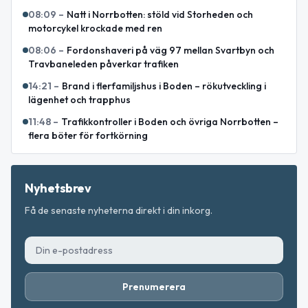
08:09
–
Natt i Norrbotten: stöld vid Storheden och
motorcykel krockade med ren
08:06
–
Fordonshaveri på väg 97 mellan Svartbyn och
Travbaneleden påverkar trafiken
14:21
–
Brand i flerfamiljshus i Boden – rökutveckling i
lägenhet och trapphus
11:48
–
Trafikkontroller i Boden och övriga Norrbotten –
flera böter för fortkörning
Nyhetsbrev
Få de senaste nyheterna direkt i din inkorg.
Prenumerera