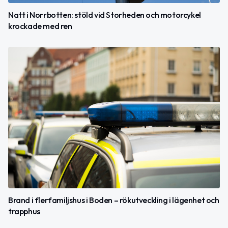
Natt i Norrbotten: stöld vid Storheden och motorcykel
krockade med ren
Brand i flerfamiljshus i Boden – rökutveckling i lägenhet och
trapphus