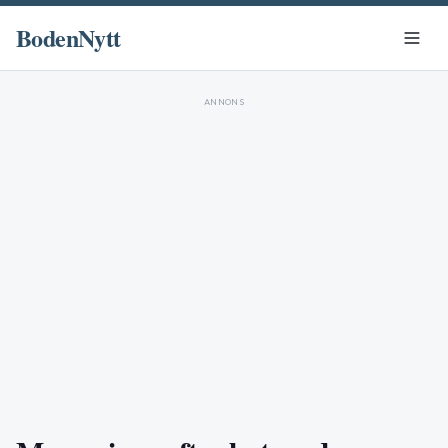
BodenNytt
ANNONS