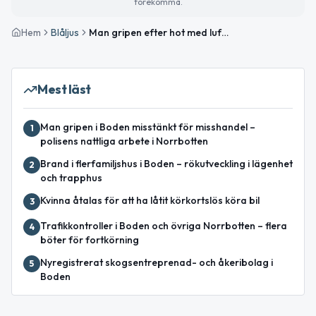
förekomma.
Hem
Blåljus
Man gripen efter hot med luftvapen nordväst om Boden
Mest läst
Man gripen i Boden misstänkt för misshandel –
1
polisens nattliga arbete i Norrbotten
Brand i flerfamiljshus i Boden – rökutveckling i lägenhet
2
och trapphus
Kvinna åtalas för att ha låtit körkortslös köra bil
3
Trafikkontroller i Boden och övriga Norrbotten – flera
4
böter för fortkörning
Nyregistrerat skogsentreprenad- och åkeribolag i
5
Boden