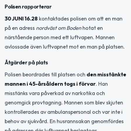
Polisen rapporterar
30 JUNI 16.28
kontaktades polisen om att en man
på en adress
nordväst om Boden
hotat en
närstående person med ett luftvapen. Mannen
avlossade även luftvapnet mot en man på platsen.
Åtgärder på plats
Polisen beordrades till platsen och
den misstänkte
mannen i 45-årsåldern togs i förvar
. Han
misstänks vara påverkad av narkotika och
genomgick provtagning. Mannen som blev skjuten
kontrollerades av ambulanspersonal och var inte i
behov av sjukvård. En husrannsakan genomfördes
på adressen där luftvapnet beslagtogs.