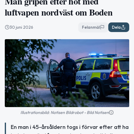
Man gripen efter hot med
luftvapen nordväst om Boden
30 juni 2026
Felanmäl
Dela
Illustrationsbild: Notisen Bildrobot - Bild Notisen
En man i 45-årsåldern togs i förvar efter att ha