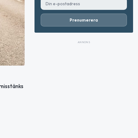
Prenumerera
ANNONS
 misstänks