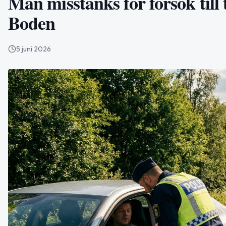
Man misstänks för försök till 
Boden
5 juni 2026