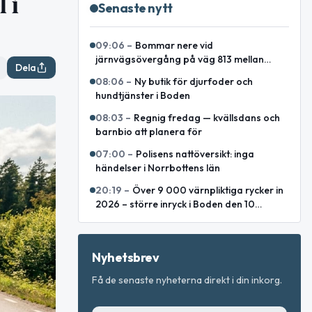
 i
Senaste nytt
09:06
–
Bommar nere vid
järnvägsövergång på väg 813 mellan
Dela
Lakaträsk och Lillåfors
08:06
–
Ny butik för djurfoder och
hundtjänster i Boden
08:03
–
Regnig fredag — kvällsdans och
barnbio att planera för
07:00
–
Polisens nattöversikt: inga
händelser i Norrbottens län
20:19
–
Över 9 000 värnpliktiga rycker in
2026 – större inryck i Boden den 10
augusti
Nyhetsbrev
Få de senaste nyheterna direkt i din inkorg.