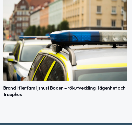
Brand i flerfamiljshus i Boden – rökutveckling i lägenhet och
trapphus