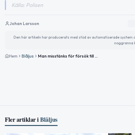
Källa: Polisen
Johan Larsson
Den här artikeln har producerats med stöd av automatiserade system och 
noggranna k
Hem
Blåljus
Man misstänks för försök till tillgrepp av fortskaffningsmedel i Boden
Fler artiklar i
Blåljus