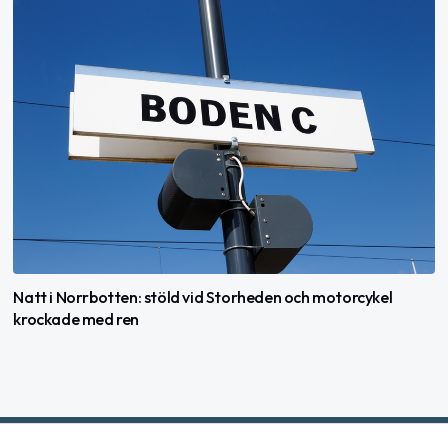
Natt i Norrbotten: stöld vid Storheden och motorcykel
krockade med ren