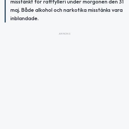
misstänkt för rattfylleri under morgonen den 31
maj. Både alkohol och narkotika misstänks vara
inblandade.
ANNONS