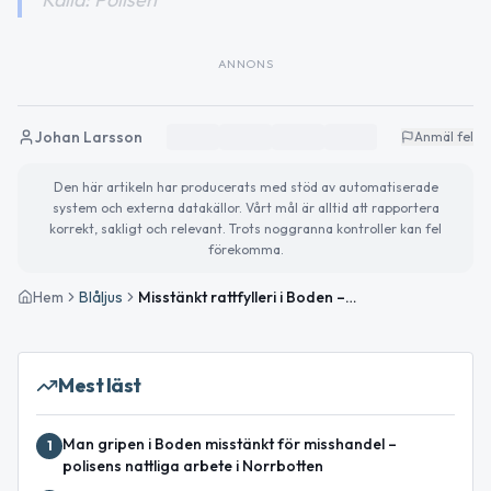
ANNONS
Johan Larsson
Anmäl fel
Den här artikeln har producerats med stöd av automatiserade
system och externa datakällor. Vårt mål är alltid att rapportera
korrekt, sakligt och relevant. Trots noggranna kontroller kan fel
förekomma.
Hem
Blåljus
Misstänkt rattfylleri i Boden – kvinna och passagerare provtas
Mest läst
Man gripen i Boden misstänkt för misshandel –
1
polisens nattliga arbete i Norrbotten