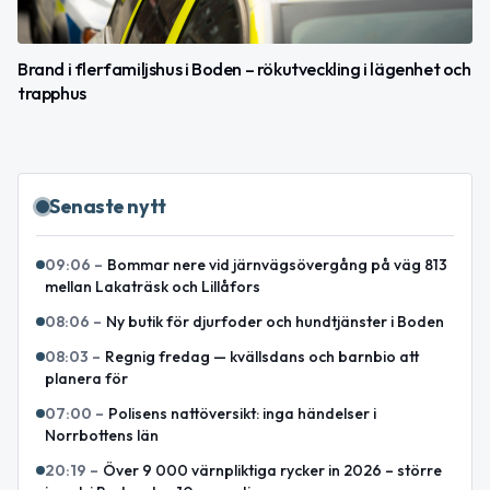
Brand i flerfamiljshus i Boden – rökutveckling i lägenhet och
trapphus
Senaste nytt
09:06
–
Bommar nere vid järnvägsövergång på väg 813
mellan Lakaträsk och Lillåfors
08:06
–
Ny butik för djurfoder och hundtjänster i Boden
08:03
–
Regnig fredag — kvällsdans och barnbio att
planera för
07:00
–
Polisens nattöversikt: inga händelser i
Norrbottens län
20:19
–
Över 9 000 värnpliktiga rycker in 2026 – större