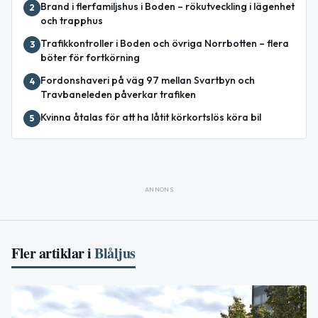
Brand i flerfamiljshus i Boden – rökutveckling i lägenhet
2
och trapphus
Trafikkontroller i Boden och övriga Norrbotten – flera
3
böter för fortkörning
Fordonshaveri på väg 97 mellan Svartbyn och
4
Travbaneleden påverkar trafiken
Kvinna åtalas för att ha låtit körkortslös köra bil
5
ANNONS
Fler artiklar i
Blåljus