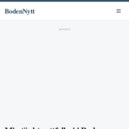
BodenNytt
ANNONS