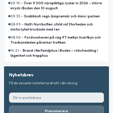
20:19
–
Över 9 000 värnpliktiga rycker in 2026 – större
inryck i Boden den 10 augusti
09:33
–
Snabbkoll: regn, biopremiär och dans i parken
08:09
–
Natt i Norrbotten: stöld vid Storheden och
motorcykel krockade med ren
08:06
–
Fordonshaveri på väg 97 mellan Svartbyn och
Travbaneleden påverkar trafiken
14:21
–
Brand i flerfamiljshus i Boden – rökutveckling i
lägenhet och trapphus
Nyhetsbrev
Få de senaste nyheterna direkt i din inkorg.
Prenumerera