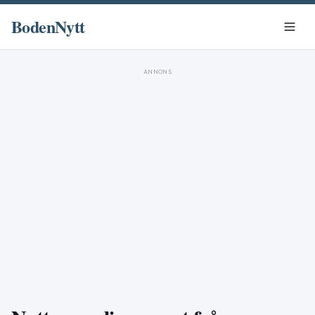
BodenNytt
ANNONS