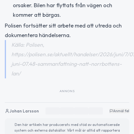
orsaker. Bilen har flyttats från vägen och
kommer att bärgas.
Polisen fortsätter sitt arbete med att utreda och
dokumentera händelserna.
Källa: Polisen,
https://polisen.se/aktuellt/handelser/2026/juni/7/0
juni-07.48-sammanfattning-natt-norrbottens-
lan/
ANNONS
Johan Larsson
Anmäl fel
Den här artikeln har producerats med stöd av automatiserade
system och externa datakällor. Vårt mål är alltid att rapportera