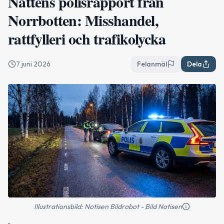
Nattens polisrapport från
Norrbotten: Misshandel,
rattfylleri och trafikolycka
7 juni 2026
Felanmäl
Dela
Illustrationsbild: Notisen Bildrobot - Bild Notisen