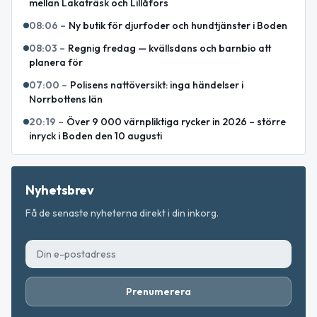
mellan Lakaträsk och Lillåfors
08:06
–
Ny butik för djurfoder och hundtjänster i Boden
08:03
–
Regnig fredag — kvällsdans och barnbio att
planera för
07:00
–
Polisens nattöversikt: inga händelser i
Norrbottens län
20:19
–
Över 9 000 värnpliktiga rycker in 2026 – större
inryck i Boden den 10 augusti
Nyhetsbrev
Få de senaste nyheterna direkt i din inkorg.
Prenumerera