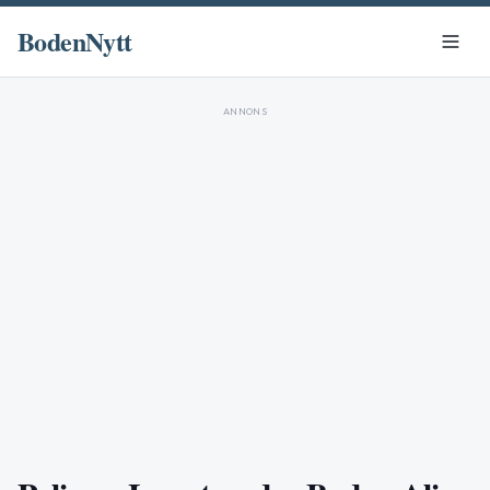
BodenNytt
ANNONS