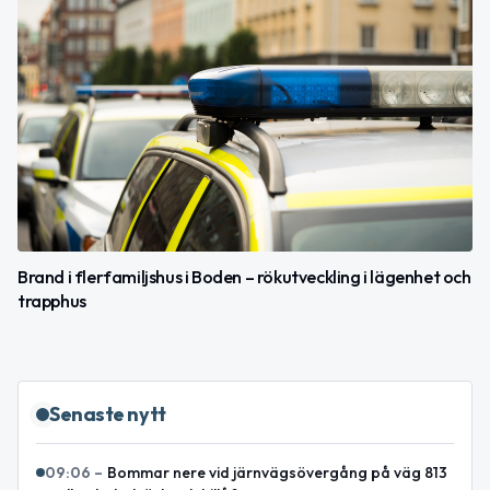
Brand i flerfamiljshus i Boden – rökutveckling i lägenhet och
trapphus
Senaste nytt
09:06
–
Bommar nere vid järnvägsövergång på väg 813