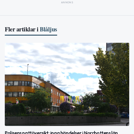
ANNONS
Fler artiklar i
Blåljus
Polisens nattöversikt: inga händelser i Norrbottens län