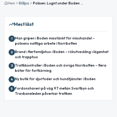
Hem
Blåljus
Polisen: Lugnt under Boden Alive – 13 omhändertagna enligt LOB
Mest läst
Man gripen i Boden misstänkt för misshandel –
1
polisens nattliga arbete i Norrbotten
Brand i flerfamiljshus i Boden – rökutveckling i lägenhet
2
och trapphus
Trafikkontroller i Boden och övriga Norrbotten – flera
3
böter för fortkörning
Ny butik för djurfoder och hundtjänster i Boden
4
Fordonshaveri på väg 97 mellan Svartbyn och
5
Travbaneleden påverkar trafiken