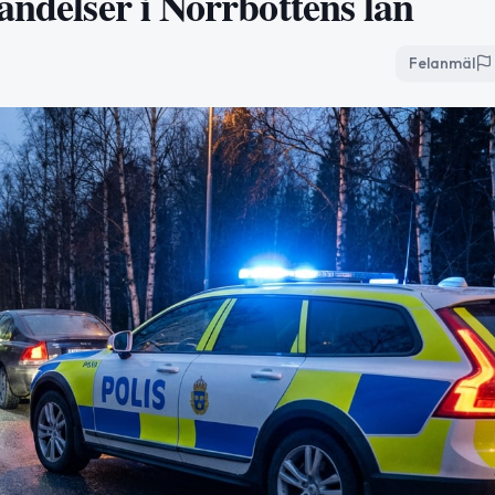
ändelser i Norrbottens län
Felanmäl