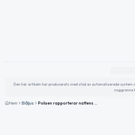
Den här artikeln har producerats med stöd av automatiserade system och 
noggranna k
Hem
Blåljus
Polisen rapporterar nattens händelser i Norrbottens län