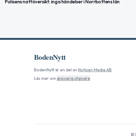
Polisens nattöversikt: inga händelser i Norrbottens län
BodenNytt
BodenNytt
är en del av
Notisen Media AB
Läs mer om
ansvarig utgivare
©