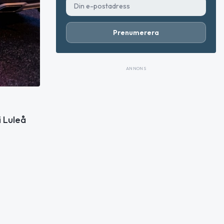
Prenumerera
ANNONS
i Luleå