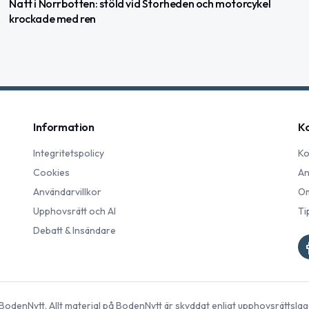
Natt i Norrbotten: stöld vid Storheden och motorcykel
krockade med ren
Information
K
Integritetspolicy
Ko
Cookies
An
Användarvillkor
Om
Upphovsrätt och AI
Ti
Debatt & Insändare
BodenNytt
. Allt material på
BodenNytt
är skyddat enligt upphovsrättslag