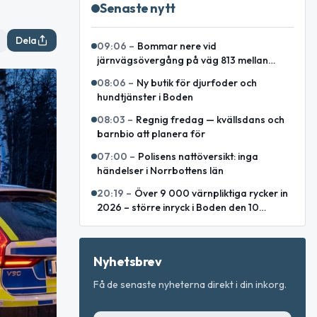
Senaste nytt
Dela
09:06
–
Bommar nere vid
järnvägsövergång på väg 813 mellan
Lakaträsk och Lillåfors
08:06
–
Ny butik för djurfoder och
hundtjänster i Boden
08:03
–
Regnig fredag — kvällsdans och
barnbio att planera för
07:00
–
Polisens nattöversikt: inga
händelser i Norrbottens län
20:19
–
Över 9 000 värnpliktiga rycker in
2026 – större inryck i Boden den 10
augusti
Nyhetsbrev
Få de senaste nyheterna direkt i din inkorg.