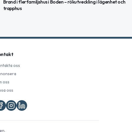
Brand i flerfamiljshus i Boden – rökutveckling i lägenhet och
trapphus
ontakt
ntakta oss
nonsera
 oss
psa oss
en.