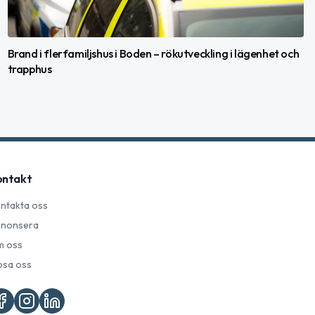
Brand i flerfamiljshus i Boden – rökutveckling i lägenhet och
trapphus
ontakt
ntakta oss
nonsera
 oss
psa oss