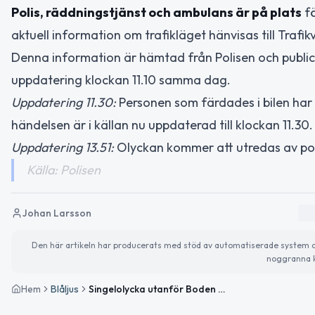
Polis, räddningstjänst och ambulans är på plats
fö
aktuell information om trafikläget hänvisas till Trafi
Denna information är hämtad från Polisen och public
uppdatering klockan 11.10 samma dag.
Uppdatering 11.30:
Personen som färdades i bilen har 
händelsen är i källan nu uppdaterad till klockan 11.30.
Uppdatering 13.51:
Olyckan kommer att utredas av polis
Källa: Polisen
Johan Larsson
Den här artikeln har producerats med stöd av automatiserade system och 
noggranna k
Hem
Blåljus
Singelolycka utanför Boden – personbil körde in i bro