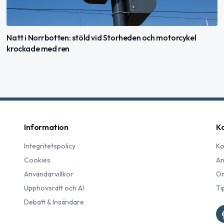
Natt i Norrbotten: stöld vid Storheden och motorcykel
krockade med ren
Information
K
Integritetspolicy
Ko
Cookies
An
Användarvillkor
Om
Upphovsrätt och AI
Ti
Debatt & Insändare