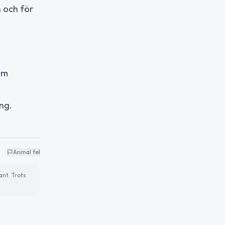
n och för
om
ng.
Anmäl fel
ant. Trots