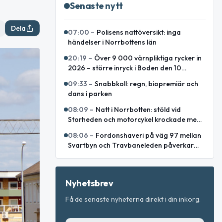
Senaste nytt
Dela
07:00
–
Polisens nattöversikt: inga
händelser i Norrbottens län
20:19
–
Över 9 000 värnpliktiga rycker in
2026 – större inryck i Boden den 10
augusti
09:33
–
Snabbkoll: regn, biopremiär och
dans i parken
08:09
–
Natt i Norrbotten: stöld vid
Storheden och motorcykel krockade med
ren
08:06
–
Fordonshaveri på väg 97 mellan
Svartbyn och Travbaneleden påverkar
trafiken
Nyhetsbrev
Få de senaste nyheterna direkt i din inkorg.