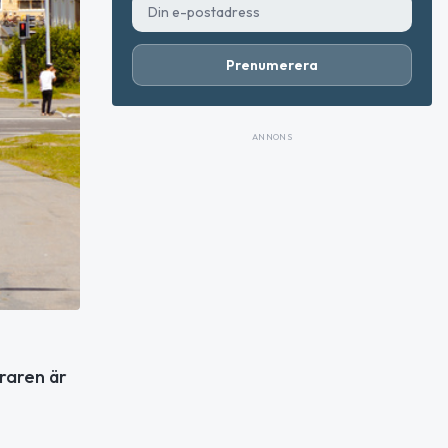
Prenumerera
ANNONS
öraren är