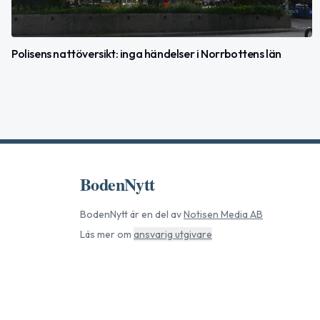
Polisens nattöversikt: inga händelser i Norrbottens län
BodenNytt
BodenNytt
är en del av
Notisen Media AB
Läs mer om
ansvarig utgivare