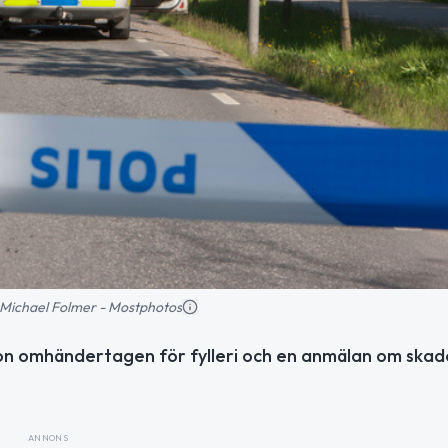
d: Michael Folmer - Mostphotos
son omhändertagen för fylleri och en anmälan om skad
ANNONS