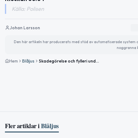
Källa: Polisen
Johan Larsson
Den här artikeln har producerats med stöd av automatiserade system och 
noggranna k
Hem
Blåljus
Skadegörelse och fylleri under natten i Norrbotten
Fler artiklar i
Blåljus