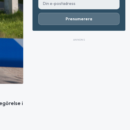
Prenumerera
ANNONS
egörelse i