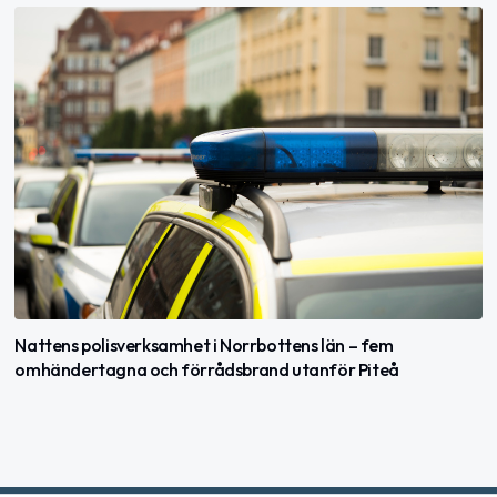
Nattens polisverksamhet i Norrbottens län – fem
omhändertagna och förrådsbrand utanför Piteå