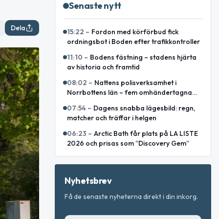
Senaste nytt
Dela
15:22
–
Fordon med körförbud fick
ordningsbot i Boden efter trafikkontroller
11:10
–
Bodens fästning – stadens hjärta
av historia och framtid
08:02
–
Nattens polisverksamhet i
Norrbottens län – fem omhändertagna
och förrådsbrand utanför Piteå
07:54
–
Dagens snabba lägesbild: regn,
matcher och träffar i helgen
06:23
–
Arctic Bath får plats på LA LISTE
2026 och prisas som ”Discovery Gem”
Nyhetsbrev
Få de senaste nyheterna direkt i din inkorg.