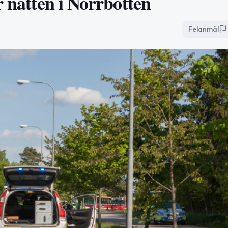
r natten i Norrbotten
Felanmäl