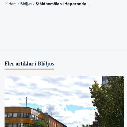
Hem
Blåljus
Stöldanmälan i Haparanda och nykterhetskontroll i Kalix under natten
Fler artiklar i
Blåljus