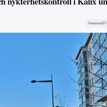
 nykterhetskontroll i Kalix u
Felanmäl