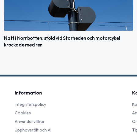
Natt i Norrbotten: stöld vid Storheden och motorcykel
krockade med ren
Information
K
Integritetspolicy
Ko
Cookies
An
Användarvillkor
Om
Upphovsrätt och AI
Ti