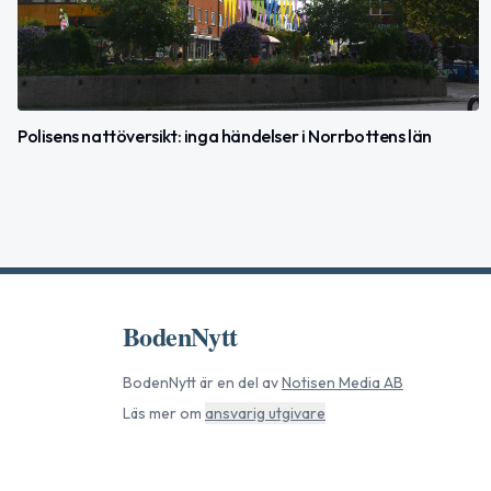
Polisens nattöversikt: inga händelser i Norrbottens län
BodenNytt
BodenNytt
är en del av
Notisen Media AB
Läs mer om
ansvarig utgivare