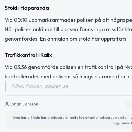
Stöld i Haparanda
Vid 00:10 uppmärksammades polisen på att några pers
När polisen anlände till platsen fanns inga misstänk
genomfördes. En anmälan om stöld har upprättats.
Trafikkontroll i Kalix
Vid 05:36 genomförde polisen en trafikkontroll på Ny
kontrollerades med polisens sållningsinstrument och s
Källa: Polisen,
polisen.se
Johan Larsson
Den här artikeln har producerats med stöd av automatiserade system och 
noggranna k