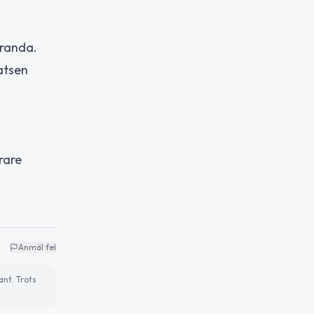
aranda.
atsen
rare
Anmäl fel
ant. Trots