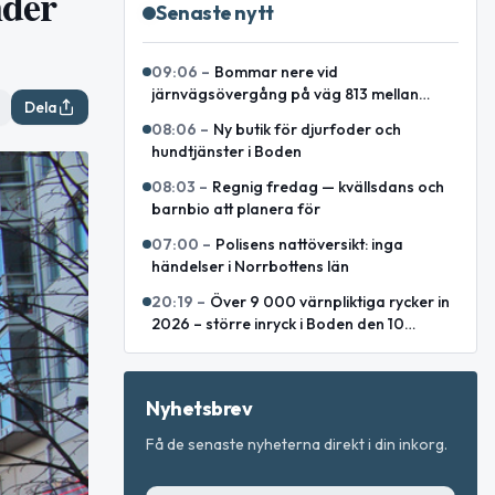
nder
Senaste nytt
09:06
–
Bommar nere vid
järnvägsövergång på väg 813 mellan
Dela
Lakaträsk och Lillåfors
08:06
–
Ny butik för djurfoder och
hundtjänster i Boden
08:03
–
Regnig fredag — kvällsdans och
barnbio att planera för
07:00
–
Polisens nattöversikt: inga
händelser i Norrbottens län
20:19
–
Över 9 000 värnpliktiga rycker in
2026 – större inryck i Boden den 10
augusti
Nyhetsbrev
Få de senaste nyheterna direkt i din inkorg.