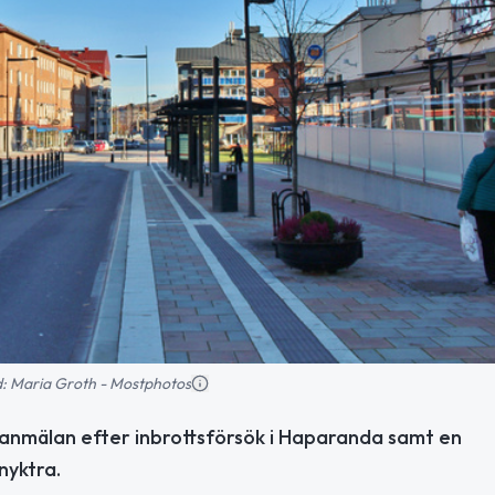
ld: Maria Groth - Mostphotos
danmälan efter inbrottsförsök i Haparanda samt en
nyktra.