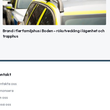
Brand i flerfamiljshus i Boden – rökutveckling i lägenhet och
trapphus
ontakt
ntakta oss
nonsera
 oss
psa oss