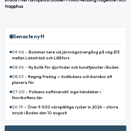
trapphus
Senaste nytt
09:06
–
Bommar nere vid järnvägsövergång på väg 813
mellan Lakaträsk och Lillåfors
08:06
–
Ny butik för djurfoder och hundtjänster i Boden
08:03
–
Regnig fredag — kvällsdans och barnbio att
planera för
07:00
–
Polisens nattöversikt: inga händelser i
Norrbottens län
20:19
–
Över 9 000 värnpliktiga rycker in 2026 – större
inryck i Boden den 10 augusti