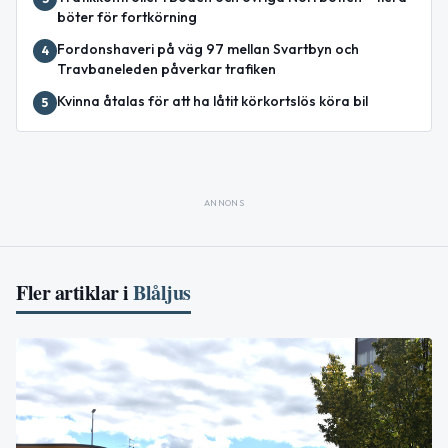
böter för fortkörning
Fordonshaveri på väg 97 mellan Svartbyn och
4
Travbaneleden påverkar trafiken
Kvinna åtalas för att ha låtit körkortslös köra bil
5
ANNONS
Fler artiklar i
Blåljus