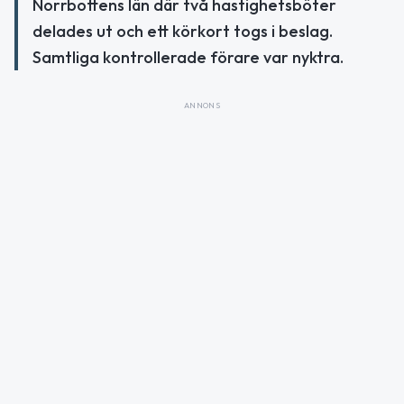
Norrbottens län där två hastighetsböter
delades ut och ett körkort togs i beslag.
Samtliga kontrollerade förare var nyktra.
ANNONS