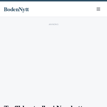
BodenNytt
ANNONS