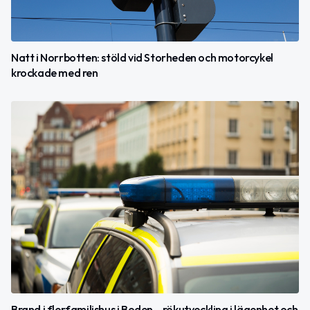
Natt i Norrbotten: stöld vid Storheden och motorcykel
krockade med ren
Brand i flerfamiljshus i Boden – rökutveckling i lägenhet och