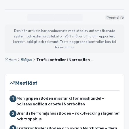
Anmäl fel
Den här artikeln har producerats med stöd av automatiserade
system och externa datakällor. Vårt mål är alltid att rapportera
korrekt, sakligt och relevant. Trots noggranna kontroller kan fel
förekomma.
Hem
Blåljus
Trafikkontroller i Norrbotten – böter och omhändertaget körkort
Mest läst
Man gripen i Boden misstänkt för misshandel –
1
polisens nattliga arbete i Norrbotten
Brand i flerfamiljshus i Boden – rökutveckling i lägenhet
2
och trapphus
Trafikkontroller i Boden och övriga Norrbotten – flera
3