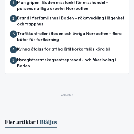
Man gripen i Boden misstänkt för misshandel –
1
polisens nattliga arbete i Norrbotten
Brand i flerfamiljshus i Boden – rökutveckling i lägenhet
2
och trapphus
Trafikkontroller i Boden och övriga Norrbotten – flera
3
böter för fortkörning
Kvinna åtalas för att ha låtit körkortslös köra bil
4
Nyregistrerat skogsentreprenad- och åkeribolag i
5
Boden
ANNONS
Fler artiklar i
Blåljus