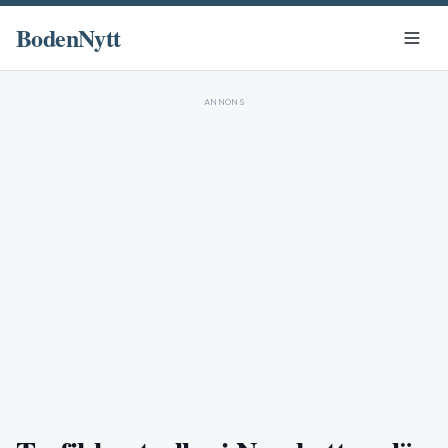
BodenNytt
ANNONS