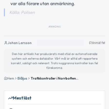
var alla förare utan anmärkning.
Källa: Polisen
ANNONS
Johan Larsson
Anmäl fel
Den här artikeln har producerats med stöd av automatiserade
system och externa datakällor. Vårt mål är alltid att rapportera
korrekt, sakligt och relevant. Trots noggranna kontroller kan fel
förekomma.
Hem
Blåljus
Trafikkontroller i Norrbottens län den 25 maj – en förare avstängd
Mest läst