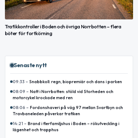
Trafikkontroller i Boden och övriga Norrbotten – flera
böter för fortkörning
Senaste nytt
09:33
–
Snabbkoll: regn, biopremiär och dans i parken
08:09
–
Natt i Norrbotten: stöld vid Storheden och
motorcykel krockade med ren
08:06
–
Fordonshaveri på väg 97 mellan Svartbyn och
Travbaneleden påverkar trafiken
14:21
–
Brand i flerfamiljshus i Boden – rökutveckling i
lägenhet och trapphus