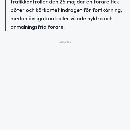
trafikkontroller den 25 maj där en förare fick
böter och körkortet indraget för fortkörning,
medan övriga kontroller visade nyktra och
anmälningsfria förare.
ANNONS