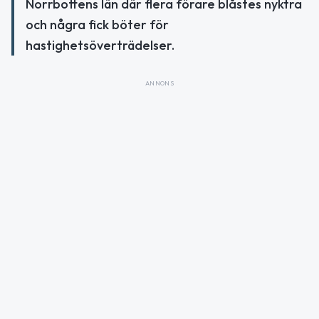
Norrbottens län där flera förare blåstes nyktra
och några fick böter för
hastighetsöverträdelser.
ANNONS