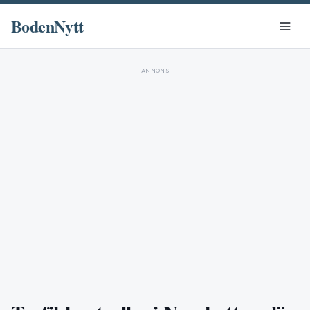
BodenNytt
ANNONS