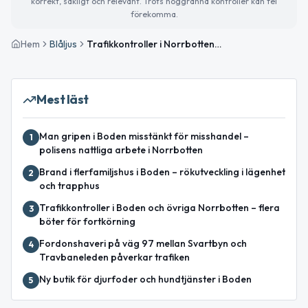
korrekt, sakligt och relevant. Trots noggranna kontroller kan fel
förekomma.
Hem
Blåljus
Trafikkontroller i Norrbottens län – flera hastighetsböter utdelade
Mest läst
Man gripen i Boden misstänkt för misshandel –
1
polisens nattliga arbete i Norrbotten
Brand i flerfamiljshus i Boden – rökutveckling i lägenhet
2
och trapphus
Trafikkontroller i Boden och övriga Norrbotten – flera
3
böter för fortkörning
Fordonshaveri på väg 97 mellan Svartbyn och
4
Travbaneleden påverkar trafiken
Ny butik för djurfoder och hundtjänster i Boden
5