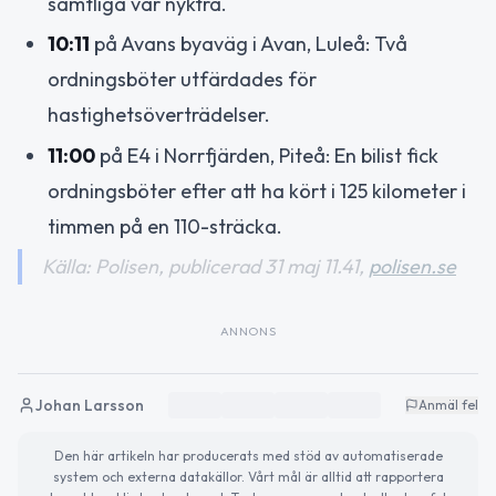
samtliga var nyktra.
10:11
på Avans byaväg i Avan, Luleå: Två
ordningsböter utfärdades för
hastighetsöverträdelser.
11:00
på E4 i Norrfjärden, Piteå: En bilist fick
ordningsböter efter att ha kört i 125 kilometer i
timmen på en 110-sträcka.
Källa: Polisen, publicerad 31 maj 11.41,
polisen.se
ANNONS
Johan Larsson
Anmäl fel
Den här artikeln har producerats med stöd av automatiserade
system och externa datakällor. Vårt mål är alltid att rapportera