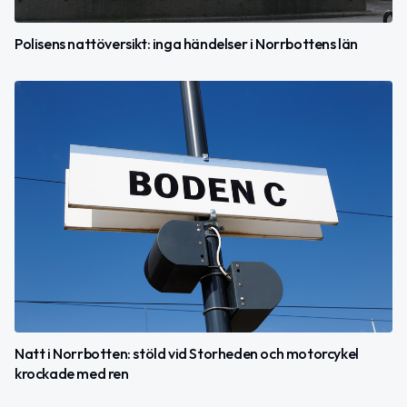
Polisens nattöversikt: inga händelser i Norrbottens län
Natt i Norrbotten: stöld vid Storheden och motorcykel
krockade med ren