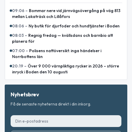
09:06
–
Bommar nere vid järnvägsövergång på väg 813
mellan Lakaträsk och Lillåfors
08:06
–
Ny butik för djurfoder och hundtjänster i Boden
08:03
–
Regnig fredag — kvällsdans och barnbio att
planera för
07:00
–
Polisens nattöversikt: inga händelser i
Norrbottens län
20:19
–
Över 9 000 värnpliktiga rycker in 2026 – större
inryck i Boden den 10 augusti
Nyhetsbrev
Få de senaste nyheterna direkt i din inkorg.