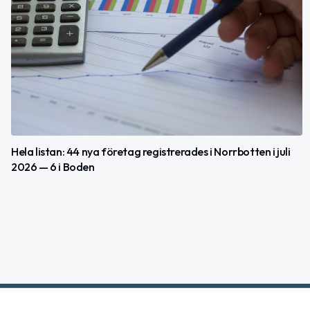
Hela listan: 44 nya företag registrerades i Norrbotten i juli
2026 — 6 i Boden