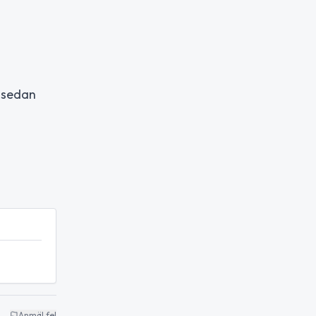
t sedan
Anmäl fel