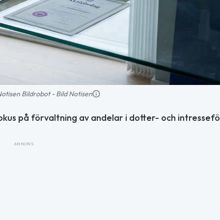
 Notisen Bildrobot - Bild Notisen
okus på förvaltning av andelar i dotter- och intressef
ANNONS