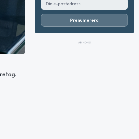
Prenumerera
ANNONS
öretag.