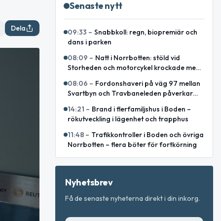
Senaste nytt
Dela
09:33
–
Snabbkoll: regn, biopremiär och
dans i parken
08:09
–
Natt i Norrbotten: stöld vid
Storheden och motorcykel krockade med
ren
08:06
–
Fordonshaveri på väg 97 mellan
Svartbyn och Travbaneleden påverkar
trafiken
14:21
–
Brand i flerfamiljshus i Boden –
rökutveckling i lägenhet och trapphus
11:48
–
Trafikkontroller i Boden och övriga
Norrbotten – flera böter för fortkörning
Nyhetsbrev
Få de senaste nyheterna direkt i din inkorg.