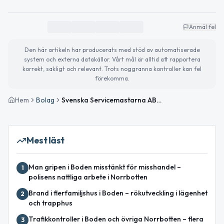
Anmäl fel
Den här artikeln har producerats med stöd av automatiserade
system och externa datakällor. Vårt mål är alltid att rapportera
korrekt, sakligt och relevant. Trots noggranna kontroller kan fel
förekomma.
Hem
Bolag
Svenska Servicemastarna AB i konkurs och likvidation
Mest läst
Man gripen i Boden misstänkt för misshandel –
1
polisens nattliga arbete i Norrbotten
Brand i flerfamiljshus i Boden – rökutveckling i lägenhet
2
och trapphus
Trafikkontroller i Boden och övriga Norrbotten – flera
3