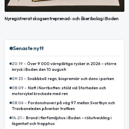
Nyregistrerat skogsentreprenad- och åkeribolag i Boden
Senaste nytt
20:19
–
Över 9 000 värnpliktiga rycker in 2026 – större
inryck i Boden den 10 augusti
09:33
–
Snabbkoll: regn, biopremiär och dans i parken
08:09
–
Natt i Norrbotten: stöld vid Storheden och
motorcykel krockade med ren
08:06
–
Fordonshaveri på väg 97 mellan Svartbyn och
Travbaneleden påverkar trafiken
14:21
–
Brand i flerfamiljshus i Boden – rökutveckling i
lägenhet och trapphus