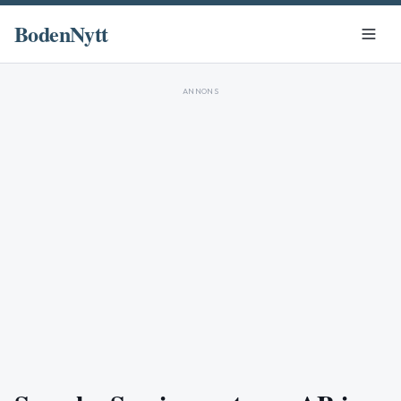
BodenNytt
ANNONS