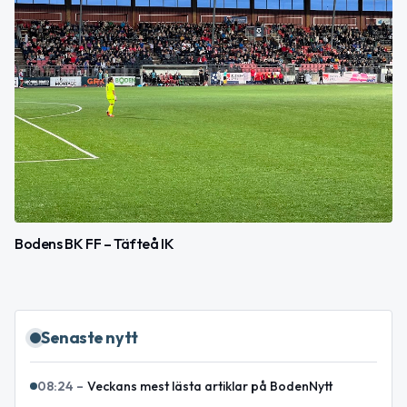
Bodens BK FF – Täfteå IK
Senaste nytt
08:24
–
Veckans mest lästa artiklar på BodenNytt