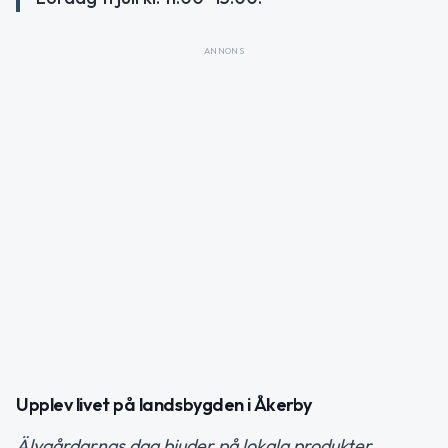
ANNONS
Upplev livet på landsbygden i Åkerby
Älvgårdarnas dag bjuder på lokala produkter,