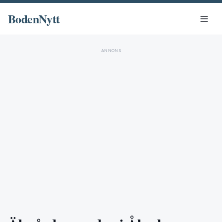
BodenNytt
ANNONS