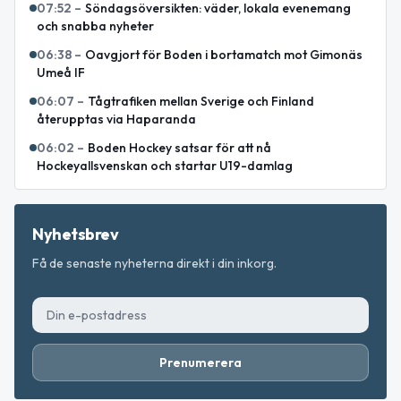
07:52
–
Söndagsöversikten: väder, lokala evenemang
och snabba nyheter
06:38
–
Oavgjort för Boden i bortamatch mot Gimonäs
Umeå IF
06:07
–
Tågtrafiken mellan Sverige och Finland
återupptas via Haparanda
06:02
–
Boden Hockey satsar för att nå
Hockeyallsvenskan och startar U19-damlag
Nyhetsbrev
Få de senaste nyheterna direkt i din inkorg.
Prenumerera