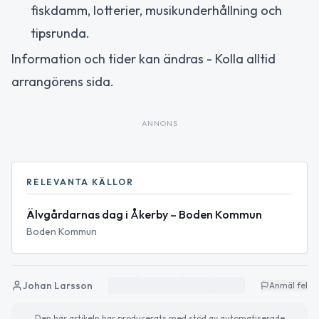
fiskdamm, lotterier, musikunderhållning och
tipsrunda.
Information och tider kan ändras - Kolla alltid
arrangörens sida.
ANNONS
RELEVANTA KÄLLOR
Älvgårdarnas dag i Åkerby – Boden Kommun
Boden Kommun
Johan Larsson
Anmäl fel
Den här artikeln har producerats med stöd av automatiserade