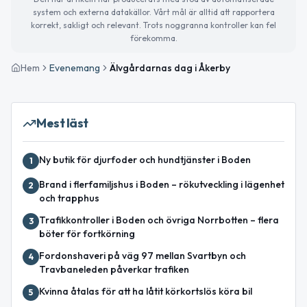
system och externa datakällor. Vårt mål är alltid att rapportera
korrekt, sakligt och relevant. Trots noggranna kontroller kan fel
förekomma.
Hem
Evenemang
Älvgårdarnas dag i Åkerby
Mest läst
Ny butik för djurfoder och hundtjänster i Boden
1
Brand i flerfamiljshus i Boden – rökutveckling i lägenhet
2
och trapphus
Trafikkontroller i Boden och övriga Norrbotten – flera
3
böter för fortkörning
Fordonshaveri på väg 97 mellan Svartbyn och
4
Travbaneleden påverkar trafiken
Kvinna åtalas för att ha låtit körkortslös köra bil
5