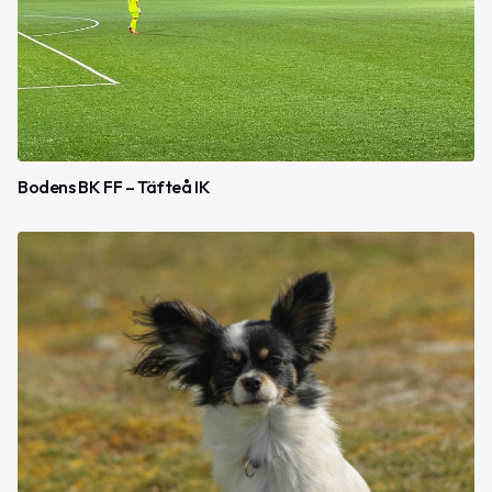
Bodens BK FF – Täfteå IK