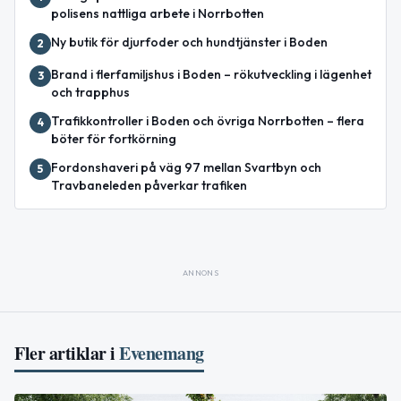
polisens nattliga arbete i Norrbotten
Ny butik för djurfoder och hundtjänster i Boden
2
Brand i flerfamiljshus i Boden – rökutveckling i lägenhet
3
och trapphus
Trafikkontroller i Boden och övriga Norrbotten – flera
4
böter för fortkörning
Fordonshaveri på väg 97 mellan Svartbyn och
5
Travbaneleden påverkar trafiken
ANNONS
Fler artiklar i
Evenemang