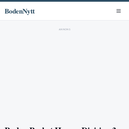
BodenNytt
ANNONS