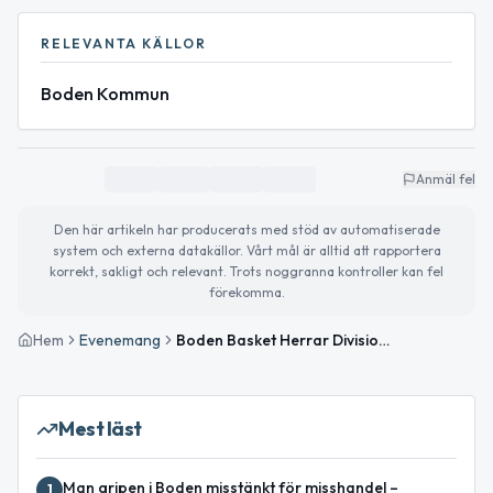
RELEVANTA KÄLLOR
Boden Kommun
Anmäl fel
Den här artikeln har producerats med stöd av automatiserade
system och externa datakällor. Vårt mål är alltid att rapportera
korrekt, sakligt och relevant. Trots noggranna kontroller kan fel
förekomma.
Hem
Evenemang
Boden Basket Herrar Division 3 Match i Björknäshallen
Mest läst
Man gripen i Boden misstänkt för misshandel –
1