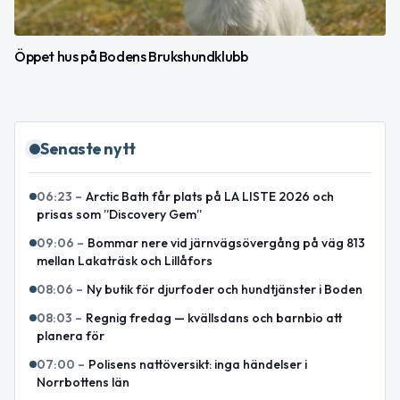
Öppet hus på Bodens Brukshundklubb
Senaste nytt
06:23
–
Arctic Bath får plats på LA LISTE 2026 och
prisas som ”Discovery Gem”
09:06
–
Bommar nere vid järnvägsövergång på väg 813
mellan Lakaträsk och Lillåfors
08:06
–
Ny butik för djurfoder och hundtjänster i Boden
08:03
–
Regnig fredag — kvällsdans och barnbio att
planera för
07:00
–
Polisens nattöversikt: inga händelser i
Norrbottens län