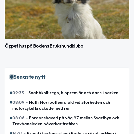
Öppet hus på Bodens Brukshundklubb
Senaste nytt
09:33
–
Snabbkoll: regn, biopremiär och dans i parken
08:09
–
Natt i Norrbotten: stöld vid Storheden och
motorcykel krockade med ren
08:06
–
Fordonshaveri på väg 97 mellan Svartbyn och
Travbaneleden påverkar trafiken
14:21
–
Brand i flerfamiljshus i Boden – rökutveckling i