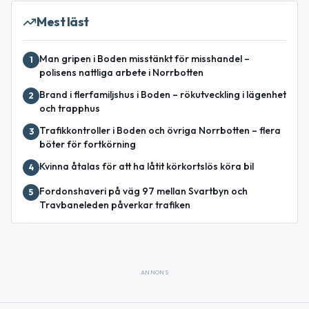
Mest läst
Man gripen i Boden misstänkt för misshandel –
1
polisens nattliga arbete i Norrbotten
Brand i flerfamiljshus i Boden – rökutveckling i lägenhet
2
och trapphus
Trafikkontroller i Boden och övriga Norrbotten – flera
3
böter för fortkörning
Kvinna åtalas för att ha låtit körkortslös köra bil
4
Fordonshaveri på väg 97 mellan Svartbyn och
5
Travbaneleden påverkar trafiken
ANNONS