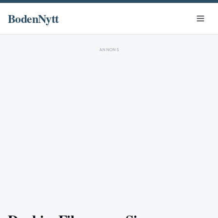
BodenNytt
ANNONS