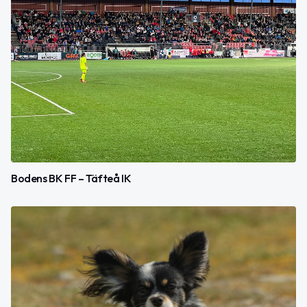
Bodens BK FF – Täfteå IK