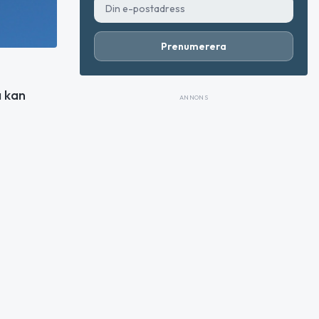
Prenumerera
a kan
ANNONS