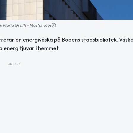
ld: Maria Groth - Mostphotos
erar en energiväska på Bodens stadsbibliotek. Väsk
ta energitjuvar i hemmet.
ANNONS