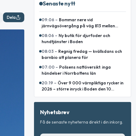
Senaste nytt
Dela
09:06
–
Bommar nere vid
järnvägsövergång på väg 813 mellan
Lakaträsk och Lillåfors
08:06
–
Ny butik för djurfoder och
hundtjänster i Boden
08:03
–
Regnig fredag — kvällsdans och
barnbio att planera för
07:00
–
Polisens nattöversikt: inga
händelser i Norrbottens län
20:19
–
Över 9 000 värnpliktiga rycker in
2026 – större inryck i Boden den 10
augusti
Nyhetsbrev
Få de senaste nyheterna direkt i din inkorg.