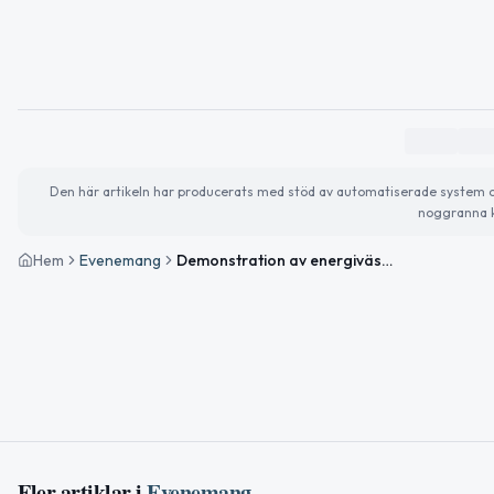
Den här artikeln har producerats med stöd av automatiserade system och 
noggranna k
Hem
Evenemang
Demonstration av energiväska
Fler artiklar i
Evenemang