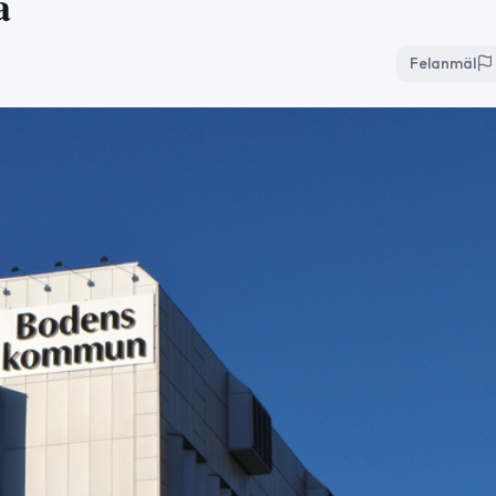
a
Felanmäl