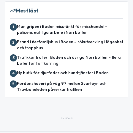
Mest läst
Man gripen i Boden misstänkt för misshandel –
1
polisens nattliga arbete i Norrbotten
Brand i flerfamiljshus i Boden – rökutveckling i lägenhet
2
och trapphus
Trafikkontroller i Boden och övriga Norrbotten – flera
3
böter för fortkörning
Ny butik för djurfoder och hundtjänster i Boden
4
Fordonshaveri på väg 97 mellan Svartbyn och
5
Travbaneleden påverkar trafiken
ANNONS