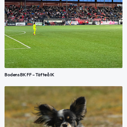
Bodens BK FF – Täfteå IK