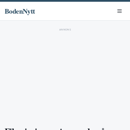
BodenNytt
ANNONS