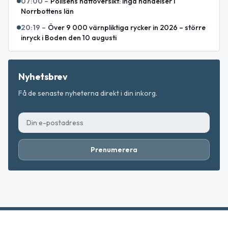
07:00
–
Polisens nattöversikt: inga händelser i
Norrbottens län
20:19
–
Över 9 000 värnpliktiga rycker in 2026 – större
inryck i Boden den 10 augusti
Nyhetsbrev
Få de senaste nyheterna direkt i din inkorg.
Prenumerera