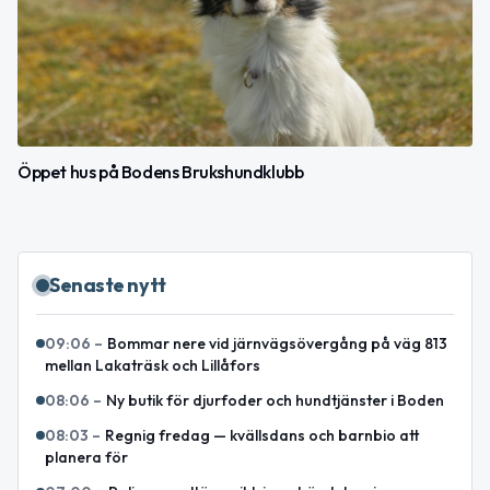
Öppet hus på Bodens Brukshundklubb
Senaste nytt
09:06
–
Bommar nere vid järnvägsövergång på väg 813
mellan Lakaträsk och Lillåfors
08:06
–
Ny butik för djurfoder och hundtjänster i Boden
08:03
–
Regnig fredag — kvällsdans och barnbio att
planera för