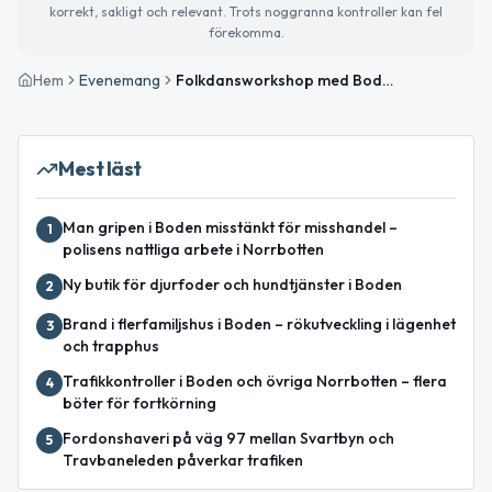
korrekt, sakligt och relevant. Trots noggranna kontroller kan fel
förekomma.
Hem
Evenemang
Folkdansworkshop med Bodens Spelmän
Mest läst
Man gripen i Boden misstänkt för misshandel –
1
polisens nattliga arbete i Norrbotten
Ny butik för djurfoder och hundtjänster i Boden
2
Brand i flerfamiljshus i Boden – rökutveckling i lägenhet
3
och trapphus
Trafikkontroller i Boden och övriga Norrbotten – flera
4
böter för fortkörning
Fordonshaveri på väg 97 mellan Svartbyn och
5
Travbaneleden påverkar trafiken