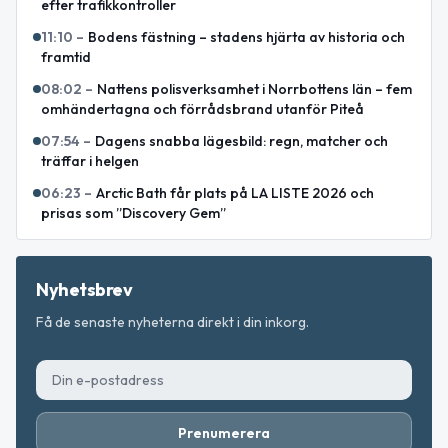
efter trafikkontroller
11:10
–
Bodens fästning – stadens hjärta av historia och
framtid
08:02
–
Nattens polisverksamhet i Norrbottens län – fem
omhändertagna och förrådsbrand utanför Piteå
07:54
–
Dagens snabba lägesbild: regn, matcher och
träffar i helgen
06:23
–
Arctic Bath får plats på LA LISTE 2026 och
prisas som ”Discovery Gem”
Nyhetsbrev
Få de senaste nyheterna direkt i din inkorg.
Prenumerera