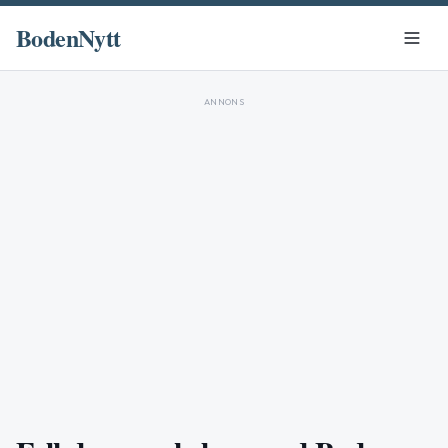
BodenNytt
ANNONS