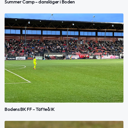
Summer Camp – dansläger i Boden
Bodens BK FF – Täfteå IK