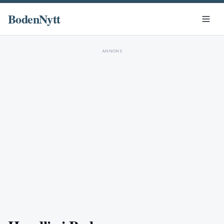
BodenNytt
ANNONS