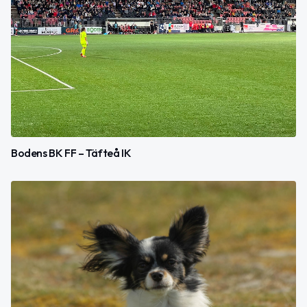
Bodens BK FF – Täfteå IK