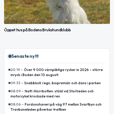
Öppet hus på Bodens Brukshundklubb
Senaste nytt
20:19
–
Över 9 000 värnpliktiga rycker in 2026 – större
inryck i Boden den 10 augusti
09:33
–
Snabbkoll: regn, biopremiär och dans i parken
08:09
–
Natt i Norrbotten: stöld vid Storheden och
motorcykel krockade med ren
08:06
–
Fordonshaveri på väg 97 mellan Svartbyn och
Travbaneleden påverkar trafiken