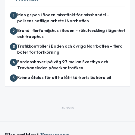
Man gripen i Boden misstänkt för misshandel –
1
polisens nattliga arbete i Norrbotten
Brand i flerfamiljshus i Boden – rökutveckling i lägenhet
2
och trapphus
Trafikkontroller i Boden och övriga Norrbotten – flera
3
böter för fortkörning
Fordonshaveri på väg 97 mellan Svartbyn och
4
Travbaneleden påverkar trafiken
Kvinna åtalas för att ha låtit körkortslös köra bil
5
ANNONS