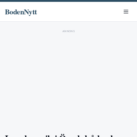
BodenNytt
ANNONS