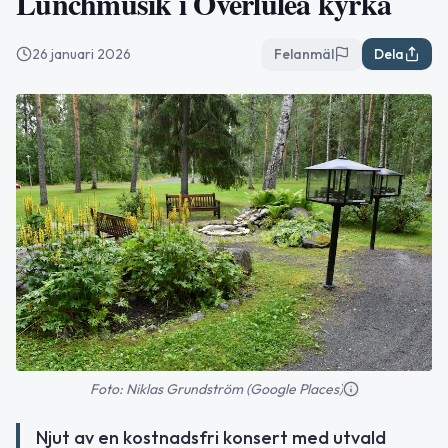
Lunchmusik i Överluleå kyrka
26 januari 2026
Felanmäl
Dela
Foto: Niklas Grundström (Google Places)
Njut av en kostnadsfri konsert med utvald