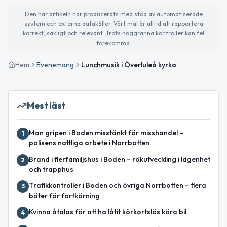
Den här artikeln har producerats med stöd av automatiserade
system och externa datakällor. Vårt mål är alltid att rapportera
korrekt, sakligt och relevant. Trots noggranna kontroller kan fel
förekomma.
Hem
Evenemang
Lunchmusik i Överluleå kyrka
Mest läst
Man gripen i Boden misstänkt för misshandel –
1
polisens nattliga arbete i Norrbotten
Brand i flerfamiljshus i Boden – rökutveckling i lägenhet
2
och trapphus
Trafikkontroller i Boden och övriga Norrbotten – flera
3
böter för fortkörning
Kvinna åtalas för att ha låtit körkortslös köra bil
4