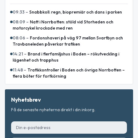
09:33
–
Snabbkoll: regn, biopremiär och dans i parken
08:09
–
Natt i Norrbotten: stöld vid Storheden och
motorcykel krockade med ren
08:06
–
Fordonshaveri på väg 97 mellan Svartbyn och
Travbaneleden påverkar trafiken
14:21
–
Brand i flerfamiljshus i Boden – rökutveckling i
lägenhet och trapphus
11:48
–
Trafikkontroller i Boden och övriga Norrbotten –
flera böter för fortkörning
Nyhetsbrev
Få de senaste nyheterna direkt i din inkorg.