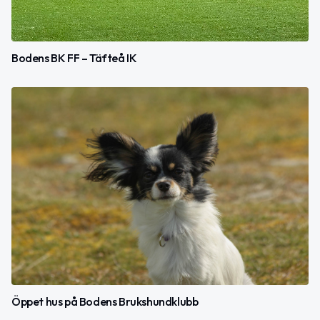
Bodens BK FF – Täfteå IK
Öppet hus på Bodens Brukshundklubb