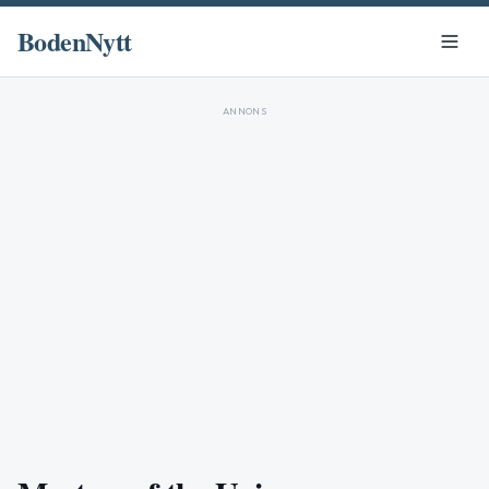
BodenNytt
ANNONS