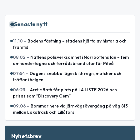
Senaste nytt
11:10
–
Bodens fästning – stadens hjärta av historia och
framtid
08:02
–
Nattens polisverksamhet i Norrbottens län – fem
omhändertagna och förrådsbrand utanför Piteå
07:54
–
Dagens snabba lägesbild: regn, matcher och
träffar i helgen
06:23
–
Arctic Bath får plats på LA LISTE 2026 och
prisas som ”Discovery Gem”
09:06
–
Bommar nere vid järnvägsövergång på väg 813
mellan Lakaträsk och Lillåfors
Nyhetsbrev