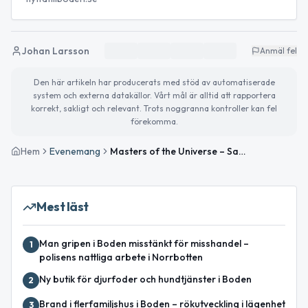
Johan Larsson
Anmäl fel
Den här artikeln har producerats med stöd av automatiserade
system och externa datakällor. Vårt mål är alltid att rapportera
korrekt, sakligt och relevant. Trots noggranna kontroller kan fel
förekomma.
Hem
Evenemang
Masters of the Universe – Sagabiografen i Boden
Mest läst
Man gripen i Boden misstänkt för misshandel –
1
polisens nattliga arbete i Norrbotten
Ny butik för djurfoder och hundtjänster i Boden
2
Brand i flerfamiljshus i Boden – rökutveckling i lägenhet
3