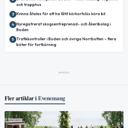
och trapphus
Kvinna åtalas för att ha låtit körkortslös köra bil
3
Nyregistrerat skogsentreprenad- och åkeribolag i
4
Boden
Trafikkontroller i Boden och övriga Norrbotten – flera
5
böter för fortkörning
ANNONS
Fler artiklar i
Evenemang