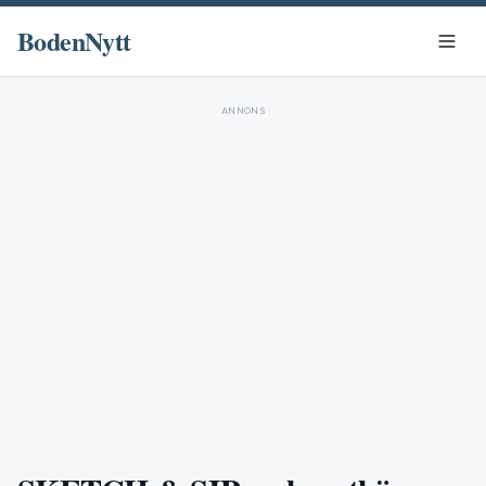
BodenNytt
ANNONS