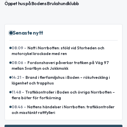
Öppet hus på Bodens Brukshundklubb
Senaste nytt
08:09
–
Natt i Norrbotten: stöld vid Storheden och
motorcykel krockade med ren
08:06
–
Fordonshaveri påverkar trafiken på Väg 97
mellan Svartbyn och Jokkmokk
14:21
–
Brand i flerfamiljshus i Boden – rökutveckling i
lägenhet och trapphus
11:48
–
Trafikkontroller i Boden och övriga Norrbotten –
flera böter för fortkörning
08:46
–
Nattens händelser i Norrbotten: trafikkontroller
och misstänkt rattfylleri