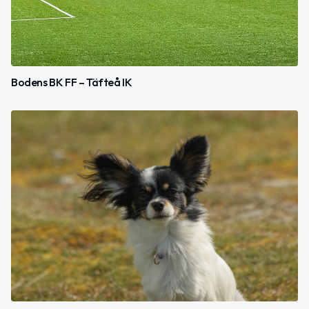
Bodens BK FF – Täfteå IK