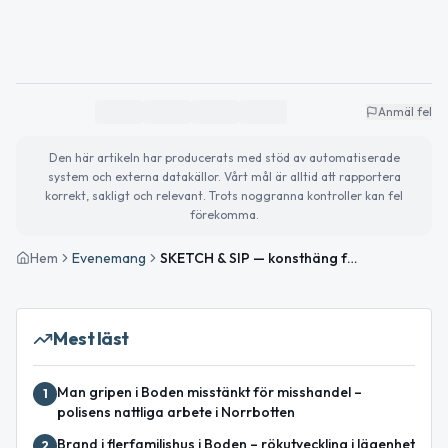
Anmäl fel
Den här artikeln har producerats med stöd av automatiserade
system och externa datakällor. Vårt mål är alltid att rapportera
korrekt, sakligt och relevant. Trots noggranna kontroller kan fel
förekomma.
Hem
Evenemang
SKETCH & SIP — konsthäng för vuxna
Mest läst
Man gripen i Boden misstänkt för misshandel –
1
polisens nattliga arbete i Norrbotten
Brand i flerfamiljshus i Boden – rökutveckling i lägenhet
2