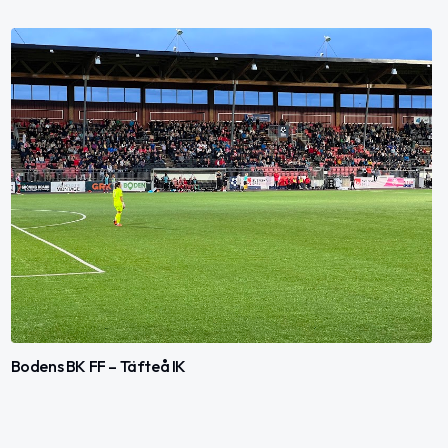
Bodens BK FF – Täfteå IK