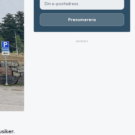
Prenumerera
ANNONS
siker.