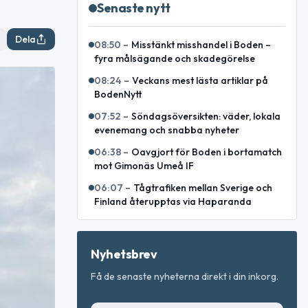
Senaste nytt
Dela
08:50
–
Misstänkt misshandel i Boden –
fyra målsägande och skadegörelse
08:24
–
Veckans mest lästa artiklar på
BodenNytt
07:52
–
Söndagsöversikten: väder, lokala
evenemang och snabba nyheter
06:38
–
Oavgjort för Boden i bortamatch
mot Gimonäs Umeå IF
06:07
–
Tågtrafiken mellan Sverige och
Finland återupptas via Haparanda
Nyhetsbrev
Få de senaste nyheterna direkt i din inkorg.