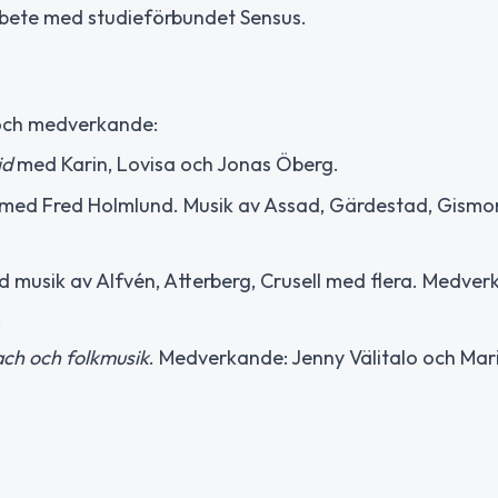
rbete med studieförbundet Sensus.
 och medverkande:
id
med Karin, Lovisa och Jonas Öberg.
med Fred Holmlund. Musik av Assad, Gärdestad, Gismon
 musik av Alfvén, Atterberg, Crusell med flera. Medver
.
Bach och folkmusik
. Medverkande: Jenny Välitalo och Mar