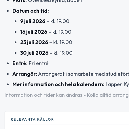
Plats:
Överluleå kyrka, Boden.
Datum och tid:
9 juli 2026
– kl. 19.00
16 juli 2026
– kl. 19.00
23 juli 2026
– kl. 19.00
30 juli 2026
– kl. 19.00
Entré:
Fri entré.
Arrangör:
Arrangerat i samarbete med studieför
Mer information och hela kalendern:
I appen Ky
Information och tider kan ändras - Kolla alltid arrang
RELEVANTA KÄLLOR