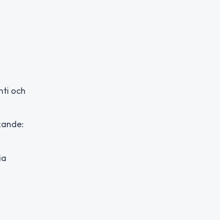
ti och
kande:
ia