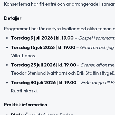
Konserterna har fri entré och är arrangerade i sama
Detaljer
Programmet består av fyra kvällar med olika teman
Torsdag 9 juli 2026 | kl. 19.00
–
Gospel i sommart
Torsdag 16 juli 2026 | kl. 19.00
–
Gitarren och jag
Villa-Lobos.
Torsdag 23 juli 2026 | kl. 19.00
–
Svensk afton
med
Teodor Stenlund (valthorn) och Erik Staflin (flygel)
Torsdag 30 juli 2026 | kl. 19.00
–
Från tango till 
Ruottinkoski.
Praktisk information