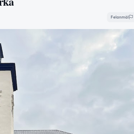
rka
Felanmäl