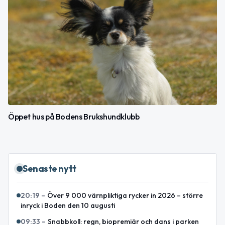
Öppet hus på Bodens Brukshundklubb
Senaste nytt
20:19
–
Över 9 000 värnpliktiga rycker in 2026 – större
inryck i Boden den 10 augusti
09:33
–
Snabbkoll: regn, biopremiär och dans i parken