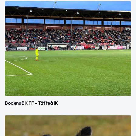
Bodens BK FF – Täfteå IK