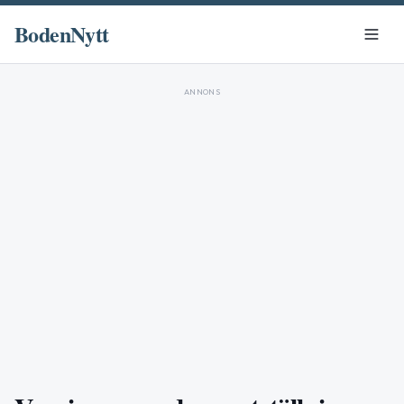
BodenNytt
ANNONS