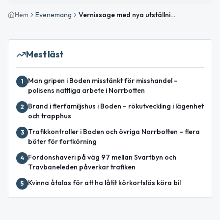
Hem
Evenemang
Vernissage med nya utställningar och textilateljé på Havremagasinet
Mest läst
Man gripen i Boden misstänkt för misshandel –
1
polisens nattliga arbete i Norrbotten
Brand i flerfamiljshus i Boden – rökutveckling i lägenhet
2
och trapphus
Trafikkontroller i Boden och övriga Norrbotten – flera
3
böter för fortkörning
Fordonshaveri på väg 97 mellan Svartbyn och
4
Travbaneleden påverkar trafiken
Kvinna åtalas för att ha låtit körkortslös köra bil
5