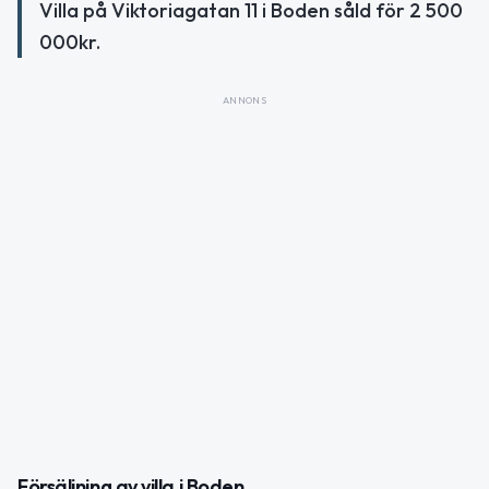
Villa på Viktoriagatan 11 i Boden såld för 2 500
000kr.
ANNONS
Försäljning av villa i Boden