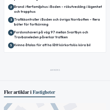
Brand i flerfamiljshus i Boden – rökutveckling i lägenhet
2
och trapphus
Trafikkontroller i Boden och övriga Norrbotten – flera
3
böter för fortkörning
Fordonshaveri på väg 97 mellan Svartbyn och
4
Travbaneleden påverkar trafiken
Kvinna åtalas för att ha låtit körkortslös köra bil
5
ANNONS
Fler artiklar i
Fastigheter