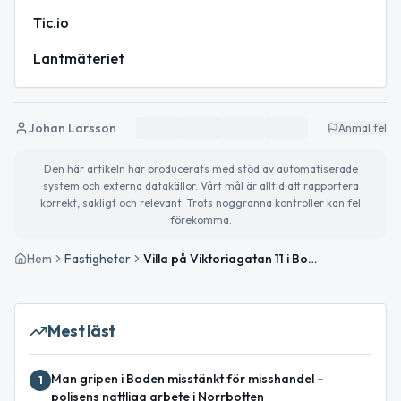
Tic.io
Lantmäteriet
Johan Larsson
Anmäl fel
Den här artikeln har producerats med stöd av automatiserade
system och externa datakällor. Vårt mål är alltid att rapportera
korrekt, sakligt och relevant. Trots noggranna kontroller kan fel
förekomma.
Hem
Fastigheter
Villa på Viktoriagatan 11 i Boden såld för 2 500 000kr
Mest läst
Man gripen i Boden misstänkt för misshandel –
1
polisens nattliga arbete i Norrbotten