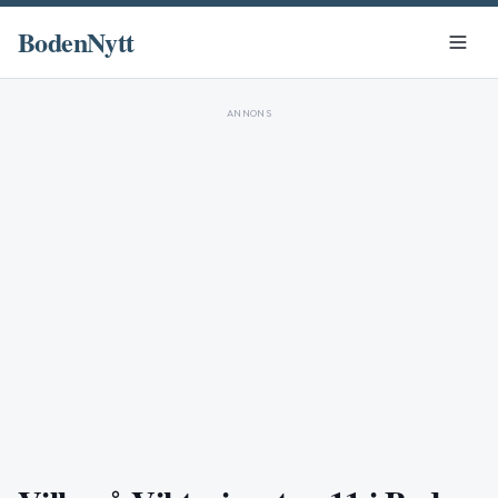
BodenNytt
ANNONS