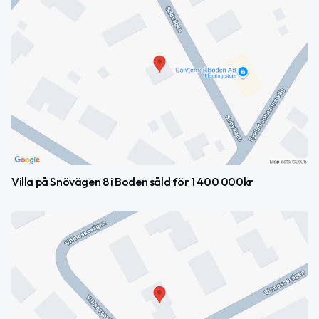
Villa på Snövägen 8 i Boden såld för 1 400 000kr