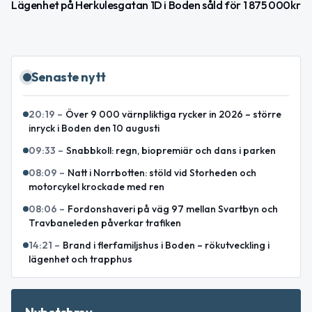
Lägenhet på Herkulesgatan 1D i Boden såld för 1 875 000kr
Senaste nytt
20:19
–
Över 9 000 värnpliktiga rycker in 2026 – större
inryck i Boden den 10 augusti
09:33
–
Snabbkoll: regn, biopremiär och dans i parken
08:09
–
Natt i Norrbotten: stöld vid Storheden och
motorcykel krockade med ren
08:06
–
Fordonshaveri på väg 97 mellan Svartbyn och
Travbaneleden påverkar trafiken
14:21
–
Brand i flerfamiljshus i Boden – rökutveckling i
lägenhet och trapphus