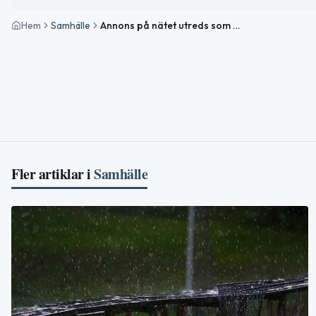
Hem
Samhälle
Annons på nätet utreds som spår i mordet i Boden
Fler artiklar i
Samhälle