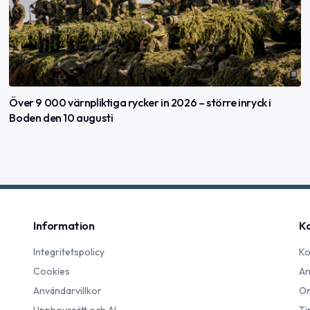
Över 9 000 värnpliktiga rycker in 2026 – större inryck i
Boden den 10 augusti
Information
K
Integritetspolicy
Ko
Cookies
An
Användarvillkor
Om