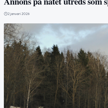
Annons på nätet utreds som s
2 januari 2026