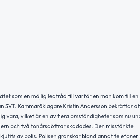
tet som en möjlig ledtråd till varför en man kom till en 
rån SVT. Kammaråklagare Kristin Andersson bekräftar at
g vara, vilket är en av flera omständigheter som nu un
ern och två tonårsdöttrar skadades. Den misstänkte
jutits av polis. Polisen granskar bland annat telefoner