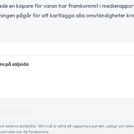
tade en köpare för varan har framkommit i medierappor
ningen pågår för att kartlägga alla omständigheter kri
ns på säljsida
externa datakällor. Vårt mål är alltid att rapportera korrekt, sakligt och relev
ontroller kan fel förekomma.