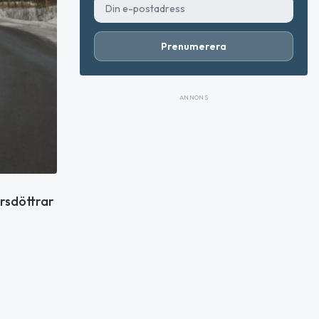
Prenumerera
ANNONS
årsdöttrar