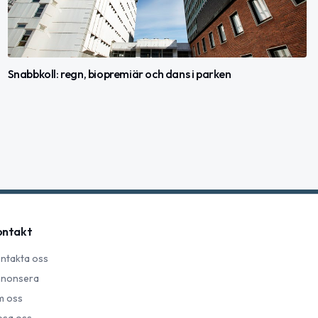
Snabbkoll: regn, biopremiär och dans i parken
ontakt
ntakta oss
nonsera
 oss