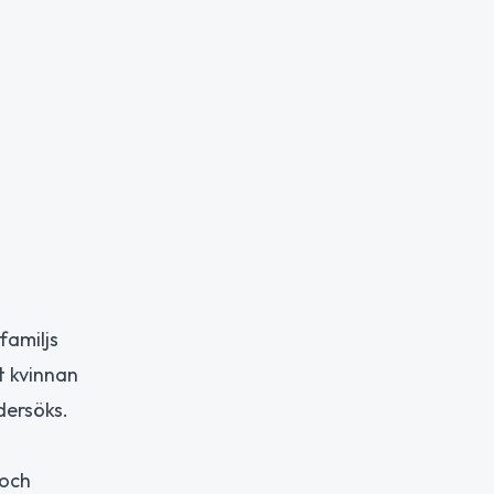
familjs
t kvinnan
dersöks.
 och