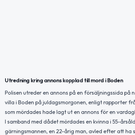
Utredning kring annons kopplad till mord i Boden
Polisen utreder en annons på en försäljningssida på nä
villa i Boden på juldagsmorgonen, enligt rapporter f
som mördades hade lagt ut en annons för en vardagli
I samband med dådet mördades en kvinna i 55-årsåld
gärningsmannen, en 22-årig man, avled efter att ha sk