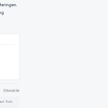
teringen.
ng
Anmäl fel
ant. Trots