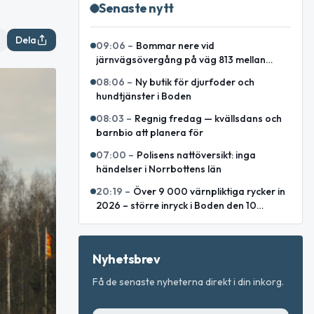
Senaste nytt
Dela
09:06
–
Bommar nere vid
järnvägsövergång på väg 813 mellan
Lakaträsk och Lillåfors
08:06
–
Ny butik för djurfoder och
hundtjänster i Boden
08:03
–
Regnig fredag — kvällsdans och
barnbio att planera för
07:00
–
Polisens nattöversikt: inga
händelser i Norrbottens län
20:19
–
Över 9 000 värnpliktiga rycker in
2026 – större inryck i Boden den 10
augusti
Nyhetsbrev
Få de senaste nyheterna direkt i din inkorg.