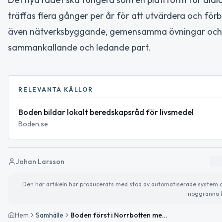
träffas flera gånger per år för att utvärdera och för
även nätverksbyggande, gemensamma övningar och
sammankallande och ledande part.
RELEVANTA KÄLLOR
Boden bildar lokalt beredskapsråd för livsmedel
Boden.se
Johan Larsson
Den här artikeln har producerats med stöd av automatiserade system och 
noggranna k
Hem
Samhälle
Boden först i Norrbotten med lokalt beredskapsråd för livsmedel