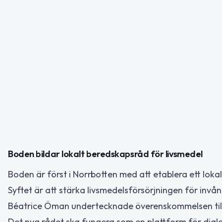
Boden bildar lokalt beredskapsråd för livsmedel
Boden är först i Norrbotten med att etablera ett loka
Syftet är att stärka livsmedelsförsörjningen för inv
Béatrice Öman undertecknade överenskommelsen til
Det nya rådet ska fungera som en plattform för dial