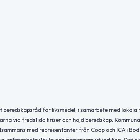
lt beredskapsråd för livsmedel, i samarbete med lokala 
ånarna vid fredstida kriser och höjd beredskap. Kommun
lsammans med representanter från Coop och ICA i Bod
og, erfarenhetsutbyte och gemensam utveckling. Det pl