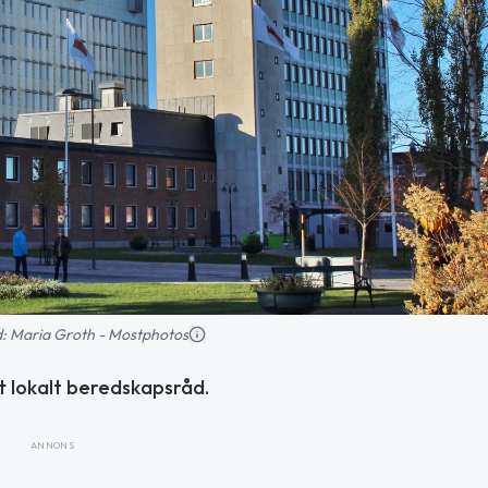
ld: Maria Groth - Mostphotos
 lokalt beredskapsråd.
ANNONS