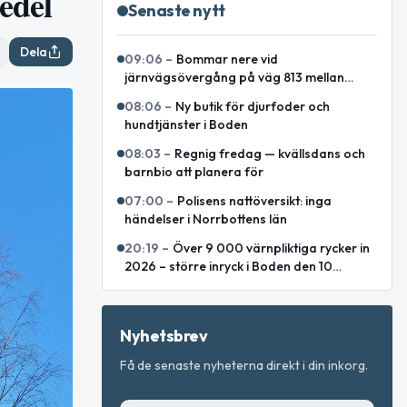
edel
Senaste nytt
Dela
09:06
–
Bommar nere vid
järnvägsövergång på väg 813 mellan
Lakaträsk och Lillåfors
08:06
–
Ny butik för djurfoder och
hundtjänster i Boden
08:03
–
Regnig fredag — kvällsdans och
barnbio att planera för
07:00
–
Polisens nattöversikt: inga
händelser i Norrbottens län
20:19
–
Över 9 000 värnpliktiga rycker in
2026 – större inryck i Boden den 10
augusti
Nyhetsbrev
Få de senaste nyheterna direkt i din inkorg.