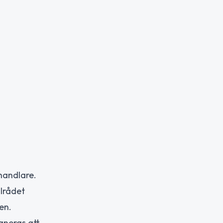
handlare.
alrådet
en.
aneras att