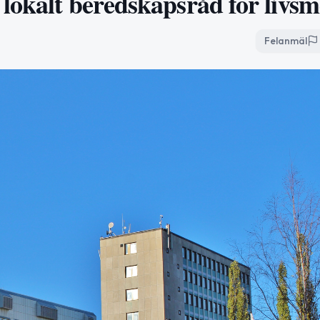
lokalt beredskapsråd för livsm
Felanmäl