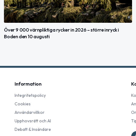
Över 9 000 värnpliktiga rycker in 2026 – större inryck i
Boden den 10 augusti
Information
K
Integritetspolicy
Ko
Cookies
An
Användarvillkor
Om
Upphovsrätt och AI
Ti
Debatt & Insändare