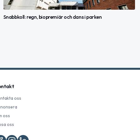
Snabbkoll: regn, biopremiär och dans i parken
ontakt
ntakta oss
nonsera
 oss
psa oss