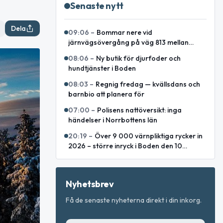
Senaste nytt
Dela
09:06
–
Bommar nere vid
järnvägsövergång på väg 813 mellan
Lakaträsk och Lillåfors
08:06
–
Ny butik för djurfoder och
hundtjänster i Boden
08:03
–
Regnig fredag — kvällsdans och
barnbio att planera för
07:00
–
Polisens nattöversikt: inga
händelser i Norrbottens län
20:19
–
Över 9 000 värnpliktiga rycker in
2026 – större inryck i Boden den 10
augusti
Nyhetsbrev
Få de senaste nyheterna direkt i din inkorg.