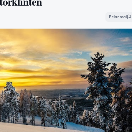
torklinten
Felanmäl