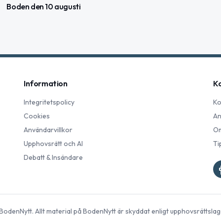
Boden den 10 augusti
Information
K
Integritetspolicy
Ko
Cookies
An
Användarvillkor
Om
Upphovsrätt och AI
Ti
Debatt & Insändare
BodenNytt
. Allt material på
BodenNytt
är skyddat enligt upphovsrättslag