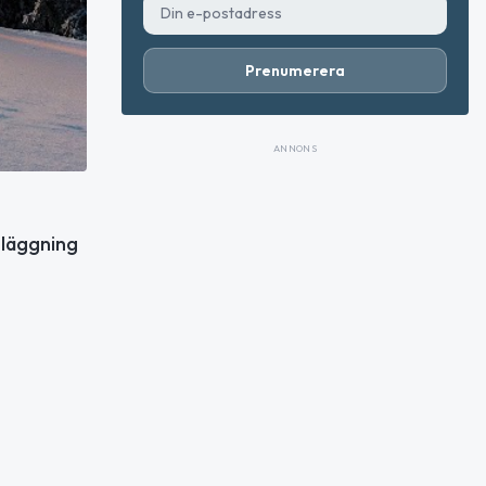
Prenumerera
ANNONS
nläggning