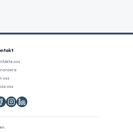
ontakt
ntakta oss
nonsera
 oss
psa oss
en.