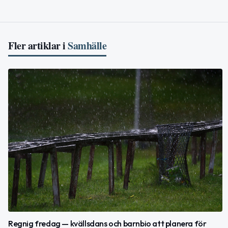
Fler artiklar i
Samhälle
Regnig fredag — kvällsdans och barnbio att planera för