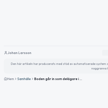
Johan Larsson
Den här artikeln har producerats med stöd av automatiserade system och 
noggranna k
Hem
Samhälle
Boden går in som delägare i Storklinten