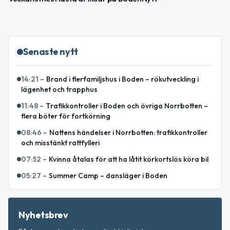
Senaste nytt
14:21
–
Brand i flerfamiljshus i Boden – rökutveckling i
lägenhet och trapphus
11:48
–
Trafikkontroller i Boden och övriga Norrbotten –
flera böter för fortkörning
08:46
–
Nattens händelser i Norrbotten: trafikkontroller
och misstänkt rattfylleri
07:52
–
Kvinna åtalas för att ha låtit körkortslös köra bil
05:27
–
Summer Camp – dansläger i Boden
Nyhetsbrev