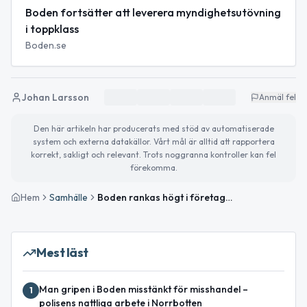
Boden fortsätter att leverera myndighetsutövning
i toppklass
Boden.se
Johan Larsson
Anmäl fel
Den här artikeln har producerats med stöd av automatiserade
system och externa datakällor. Vårt mål är alltid att rapportera
korrekt, sakligt och relevant. Trots noggranna kontroller kan fel
förekomma.
Hem
Samhälle
Boden rankas högt i företagsklimatundersökning 2025
Mest läst
Man gripen i Boden misstänkt för misshandel –
1
polisens nattliga arbete i Norrbotten