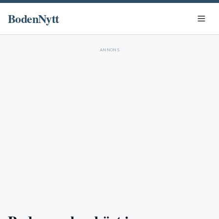
BodenNytt
ANNONS