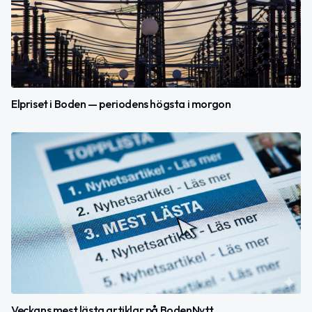
Elpriset i Boden — periodens högsta i morgon
Veckans mest lästa artiklar på BodenNytt