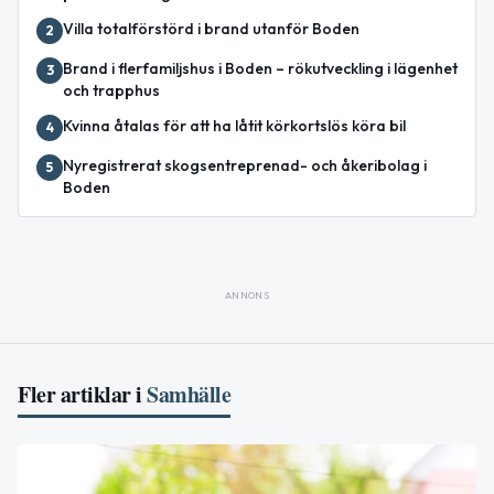
Villa totalförstörd i brand utanför Boden
2
Brand i flerfamiljshus i Boden – rökutveckling i lägenhet
3
och trapphus
Kvinna åtalas för att ha låtit körkortslös köra bil
4
Nyregistrerat skogsentreprenad- och åkeribolag i
5
Boden
ANNONS
Fler artiklar i
Samhälle