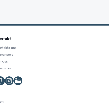
ontakt
ntakta oss
nonsera
 oss
psa oss
en.