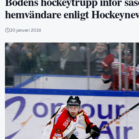
Bodens hockeytrupp inför säs
hemvändare enligt Hockeyne
20 januari 2026