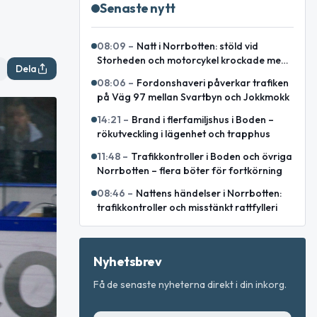
Senaste nytt
08:09
–
Natt i Norrbotten: stöld vid
Storheden och motorcykel krockade med
Dela
ren
08:06
–
Fordonshaveri påverkar trafiken
på Väg 97 mellan Svartbyn och Jokkmokk
14:21
–
Brand i flerfamiljshus i Boden –
rökutveckling i lägenhet och trapphus
11:48
–
Trafikkontroller i Boden och övriga
Norrbotten – flera böter för fortkörning
08:46
–
Nattens händelser i Norrbotten:
trafikkontroller och misstänkt rattfylleri
Nyhetsbrev
Få de senaste nyheterna direkt i din inkorg.