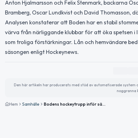
Anton Hjalmarsson och Felix Stenmark, backarna Os
Bramberg, Oscar Lundkvist och David Thomasson, där 
Analysen konstaterar att Boden har en stabil stomme 
värva från närliggande klubbar för att öka spetsen i l
som troliga förstärkningar. Lån och hemvändare bedö
säsongen enligt Hockeynews.
Den här artikeln har producerats med stöd av automatiserade system och 
noggranna k
Hem
Samhälle
Bodens hockeytrupp inför säsongen 2026/27 – nyförvärv och hemvändare enligt Hockeynews