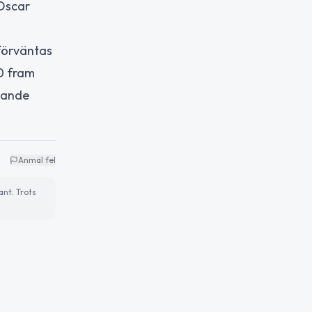
Oscar
 förväntas
20 fram
mande
Anmäl fel
ant. Trots