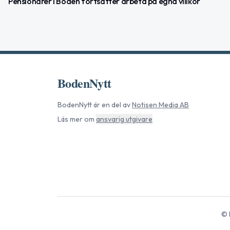
Pensionärer i Boden fortsätter arbeta på egna villkor
BodenNytt
BodenNytt
är en del av
Notisen Media AB
Läs mer om
ansvarig utgivare
©