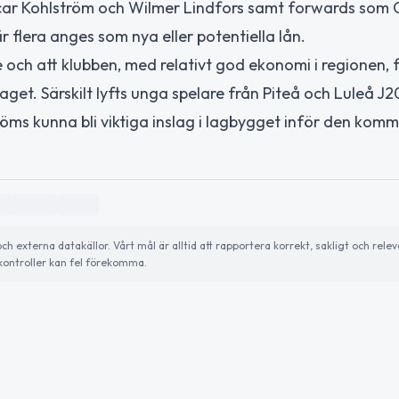
car Kohlström och Wilmer Lindfors samt forwards som 
flera anges som nya eller potentiella lån.
och att klubben, med relativt god ekonomi i regionen,
aget. Särskilt lyfts unga spelare från Piteå och Luleå J
ms kunna bli viktiga inslag i lagbygget inför den kom
externa datakällor. Vårt mål är alltid att rapportera korrekt, sakligt och relev
ontroller kan fel förekomma.