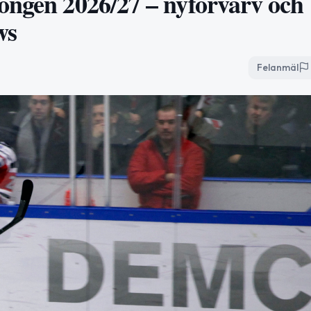
ongen 2026/27 – nyförvärv och
ws
Felanmäl