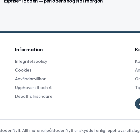
Elpriset i Boden — periodens högsta i morgon
Information
K
Integritetspolicy
Ko
Cookies
An
Användarvillkor
Om
Upphovsrätt och AI
Ti
Debatt & Insändare
BodenNytt
. Allt material på
BodenNytt
är skyddat enligt upphovsrättslag