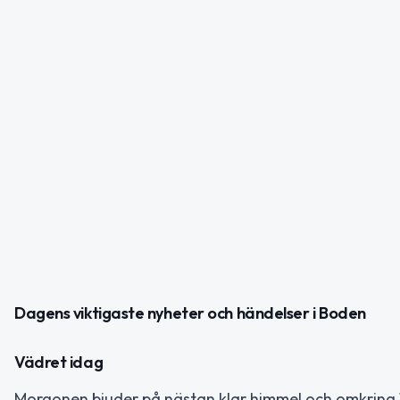
Dagens viktigaste nyheter och händelser i Boden
Vädret idag
Morgonen bjuder på nästan klar himmel och omkring 10