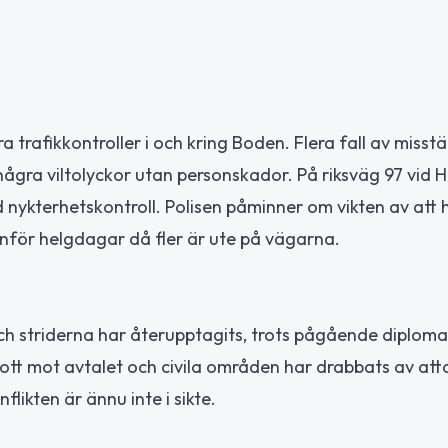
trafikkontroller i och kring Boden. Flera fall av misstä
 några viltolyckor utan personskador. På riksväg 97 vid 
d nykterhetskontroll. Polisen påminner om vikten av att 
inför helgdagar då fler är ute på vägarna.
ch striderna har återupptagits, trots pågående diploma
tt mot avtalet och civila områden har drabbats av atta
ikten är ännu inte i sikte.