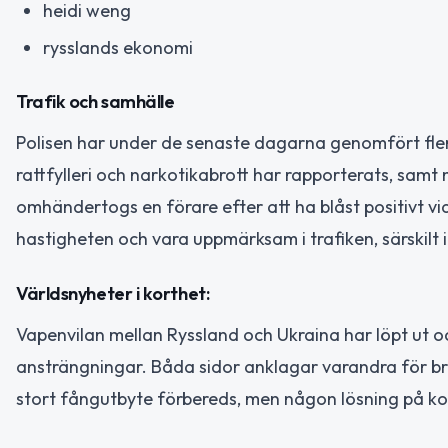
heidi weng
rysslands ekonomi
Trafik och samhälle
Polisen har under de senaste dagarna genomfört flera 
rattfylleri och narkotikabrott har rapporterats, samt
omhändertogs en förare efter att ha blåst positivt vi
hastigheten och vara uppmärksam i trafiken, särskilt 
Världsnyheter i korthet:
Vapenvilan mellan Ryssland och Ukraina har löpt ut o
ansträngningar. Båda sidor anklagar varandra för bro
stort fångutbyte förbereds, men någon lösning på konfl