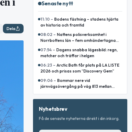
en i
Senaste nytt
11:10
–
Bodens fästning – stadens hjärta
av historia och framtid
Dela
08:02
–
Nattens polisverksamhet i
Norrbottens län – fem omhändertagna
och förrådsbrand utanför Piteå
07:54
–
Dagens snabba lägesbild: regn,
matcher och träffar i helgen
06:23
–
Arctic Bath får plats på LA LISTE
2026 och prisas som ”Discovery Gem”
09:06
–
Bommar nere vid
järnvägsövergång på väg 813 mellan
Lakaträsk och Lillåfors
Nyhetsbrev
Få de senaste nyheterna direkt i din inkorg.