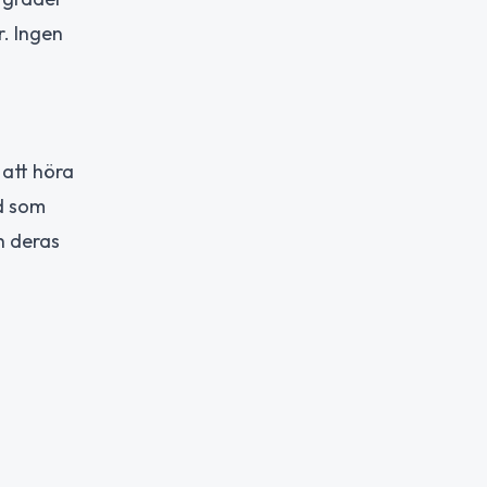
. Ingen
att höra
id som
h deras