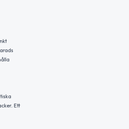
nkt
Harads
hålla
tiska
cker. Ett