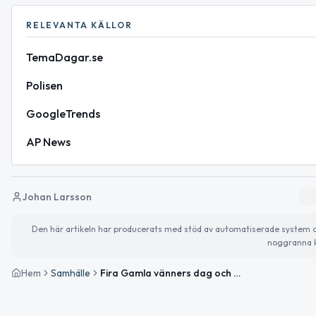
RELEVANTA KÄLLOR
TemaDagar.se
Polisen
GoogleTrends
AP News
Johan Larsson
Den här artikeln har producerats med stöd av automatiserade system och 
noggranna k
Hem
Samhälle
Fira Gamla vänners dag och Kristi himmelsfärdsafton – Boden i fokus