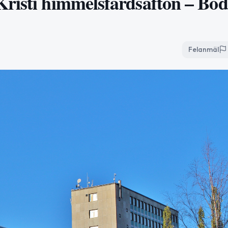
risti himmelsfärdsafton – Bod
Felanmäl