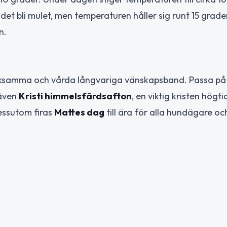
 bli mulet, men temperaturen håller sig runt 15 grader
n.
rksamma och vårda långvariga vänskapsband. Passa på 
 även
Kristi himmelsfärdsafton
, en viktig kristen högt
essutom firas
Mattes dag
till ära för alla hundägare oc