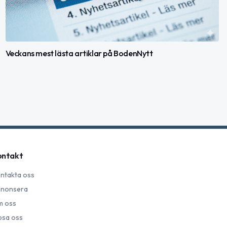
Veckans mest lästa artiklar på BodenNytt
ontakt
ntakta oss
nonsera
 oss
psa oss