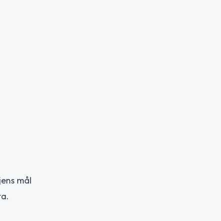
jens mål
ta.