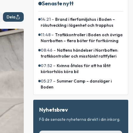
Senaste nytt
Dela
14:21
–
Brand i flerfamiljshus i Boden –
rökutveckling i lägenhet och trapphus
11:48
–
Trafikkontroller i Boden och övriga
Norrbotten – flera böter för fortkörning
08:46
–
Nattens händelser i Norrbotten:
trafikkontroller och misstänkt rattfylleri
07:52
–
Kvinna åtalas för att ha låtit
körkortslös köra bil
05:27
–
Summer Camp – dansläger i
Boden
Nyhetsbrev
Få de senaste nyheterna direkt i din inkorg.