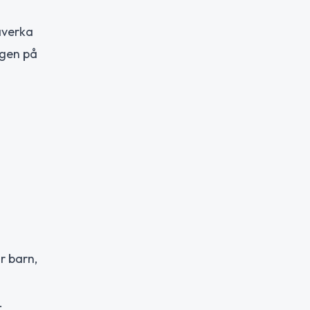
påverka
agen på
r barn,
.