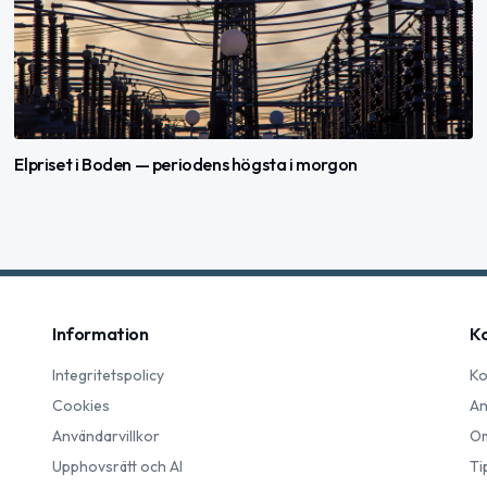
Elpriset i Boden — periodens högsta i morgon
Information
K
Integritetspolicy
Ko
Cookies
An
Användarvillkor
Om
Upphovsrätt och AI
Ti