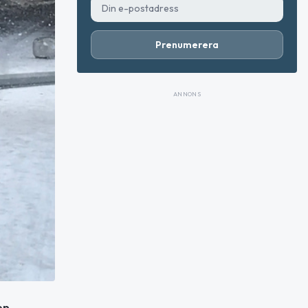
Prenumerera
ANNONS
en.