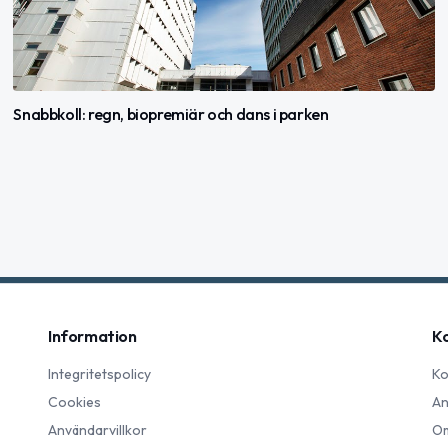
Snabbkoll: regn, biopremiär och dans i parken
Information
K
Integritetspolicy
Ko
Cookies
An
Användarvillkor
Om