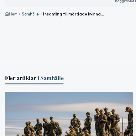
noggranna k
Hem
Samhälle
Insamling till mördade kvinnans döttrar i Boden samlar över en miljon kronor
Fler artiklar i
Samhälle