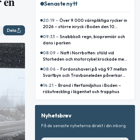
r en
Senaste nytt
20:19
–
Över 9 000 värnpliktiga rycker in
2026 – större inryck i Boden den 10
Dela
augusti
09:33
–
Snabbkoll: regn, biopremiär och
dans i parken
08:09
–
Natt i Norrbotten: stöld vid
Storheden och motorcykel krockade med
ren
08:06
–
Fordonshaveri på väg 97 mellan
Svartbyn och Travbaneleden påverkar
trafiken
14:21
–
Brand i flerfamiljshus i Boden –
rökutveckling i lägenhet och trapphus
Nyhetsbrev
Få de senaste nyheterna direkt i din inkorg.