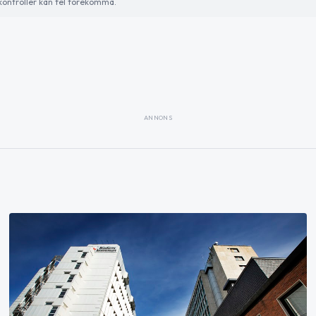
ontroller kan fel förekomma.
ANNONS