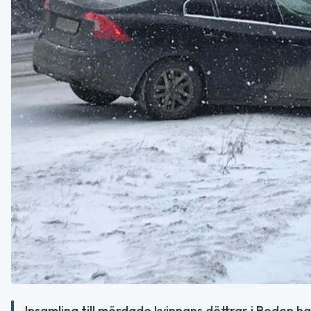
Insamling till mördade kvinnans döttrar i Boden ha