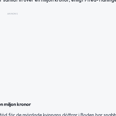
ANNONS
n miljon kronor
l stöd för de mördade kvinnans döttrar i Boden har snabb