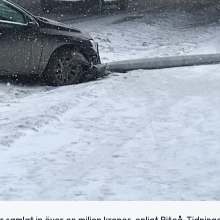
r samlat in över en miljon kronor, enligt Piteå-Tidning