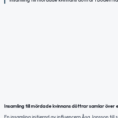
Insamling till mördade kvinnans döttrar samlar över e
En insamling initierad av influencern Åsa Jonsson til