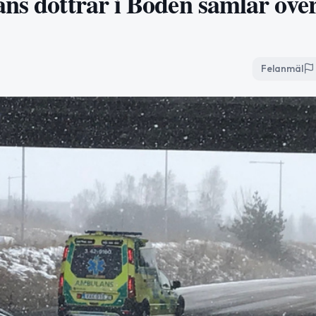
ans döttrar i Boden samlar öve
Felanmäl