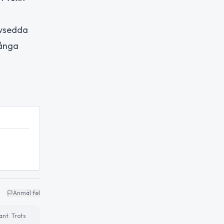
avsedda
många
Anmäl fel
ant. Trots