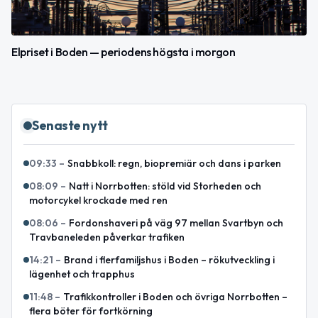
Elpriset i Boden — periodens högsta i morgon
Senaste nytt
09:33
–
Snabbkoll: regn, biopremiär och dans i parken
08:09
–
Natt i Norrbotten: stöld vid Storheden och
motorcykel krockade med ren
08:06
–
Fordonshaveri på väg 97 mellan Svartbyn och
Travbaneleden påverkar trafiken
14:21
–
Brand i flerfamiljshus i Boden – rökutveckling i
lägenhet och trapphus
11:48
–
Trafikkontroller i Boden och övriga Norrbotten –
flera böter för fortkörning