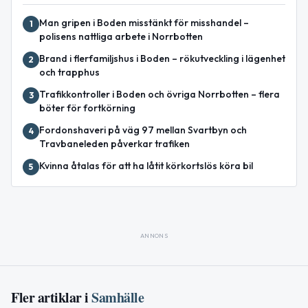
Man gripen i Boden misstänkt för misshandel –
1
polisens nattliga arbete i Norrbotten
Brand i flerfamiljshus i Boden – rökutveckling i lägenhet
2
och trapphus
Trafikkontroller i Boden och övriga Norrbotten – flera
3
böter för fortkörning
Fordonshaveri på väg 97 mellan Svartbyn och
4
Travbaneleden påverkar trafiken
Kvinna åtalas för att ha låtit körkortslös köra bil
5
ANNONS
Fler artiklar i
Samhälle