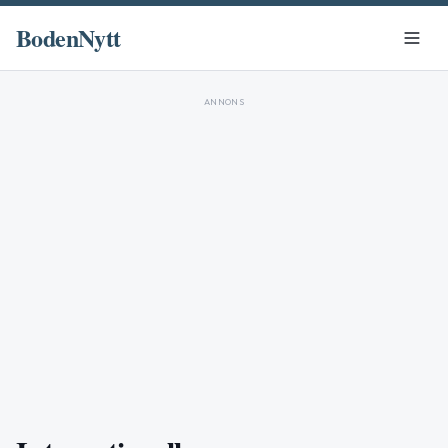
BodenNytt
ANNONS