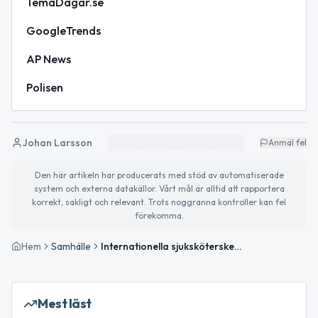
TemaDagar.se
GoogleTrends
AP News
Polisen
Johan Larsson
Anmäl fel
Den här artikeln har producerats med stöd av automatiserade
system och externa datakällor. Vårt mål är alltid att rapportera
korrekt, sakligt och relevant. Trots noggranna kontroller kan fel
förekomma.
Hem
Samhälle
Internationella sjuksköterskedagen uppmärksammas – och Boden bjuder på vårväder
Mest läst