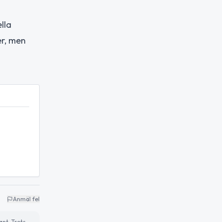
lla
er, men
Anmäl fel
ant. Trots