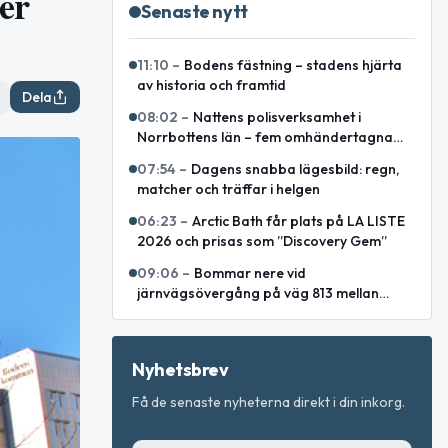
er
Senaste nytt
11:10
–
Bodens fästning – stadens hjärta
av historia och framtid
Dela
08:02
–
Nattens polisverksamhet i
Norrbottens län – fem omhändertagna
och förrådsbrand utanför Piteå
07:54
–
Dagens snabba lägesbild: regn,
matcher och träffar i helgen
06:23
–
Arctic Bath får plats på LA LISTE
2026 och prisas som ”Discovery Gem”
09:06
–
Bommar nere vid
järnvägsövergång på väg 813 mellan
Lakaträsk och Lillåfors
Nyhetsbrev
Få de senaste nyheterna direkt i din inkorg.