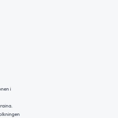
onen i
raina.
folkningen