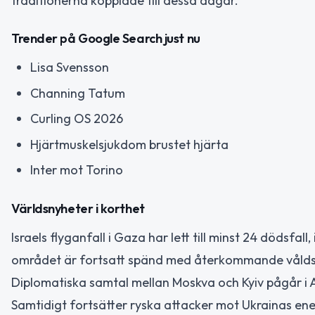
traditionerna kopplade till dessa dagar.
Trender på Google Search just nu
Lisa Svensson
Channing Tatum
Curling OS 2026
Hjärtmuskelsjukdom brustet hjärta
Inter mot Torino
Världsnyheter i korthet
Israels flyganfall i Gaza har lett till minst 24 dödsfall,
området är fortsatt spänd med återkommande våld
Diplomatiska samtal mellan Moskva och Kyiv pågår i A
Samtidigt fortsätter ryska attacker mot Ukrainas energ