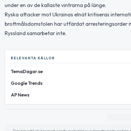
under en av de kallaste vintrarna på länge.
Ryska attacker mot Ukrainas elnät kritiseras internati
brottmålsdomstolen har utfärdat arresteringsorder mo
Ryssland samarbetar inte.
RELEVANTA KÄLLOR
TemaDagar.se
Google Trends
AP News
Den här artikeln har producerats med stöd av automatiserade system och 