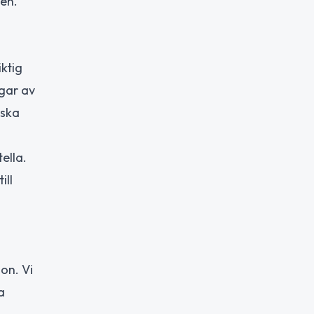
gen.
ktig
ngar av
nska
ella.
ill
on. Vi
a