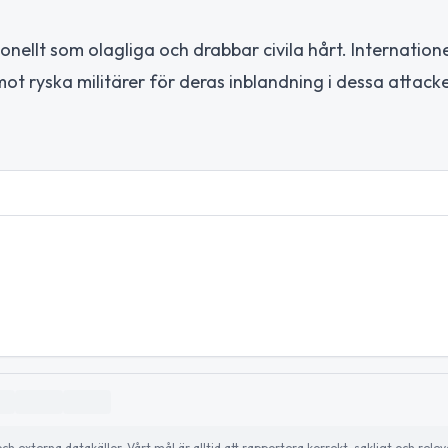
onellt som olagliga och drabbar civila hårt. Internatione
t ryska militärer för deras inblandning i dessa attack
externa datakällor. Vårt mål är alltid att rapportera korrekt, sakligt och relev