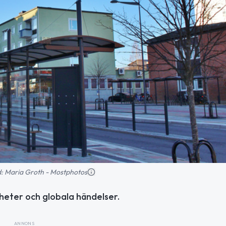
ld: Maria Groth - Mostphotos
heter och globala händelser.
ANNONS