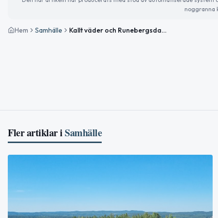
noggranna k
Hem
Samhälle
Kallt väder och Runebergsdagen – Viktiga nyheter och trender idag
Fler artiklar i
Samhälle