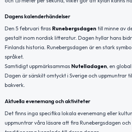
och 1,6 meter per sekund, vilket gör att kylan känns
Dagens kalenderhändelser
Den 5 februari firas
Runebergsdagen
till minne av 
gestalt inom nordisk litteratur. Dagen hyllar hans bidra
Finlands historia. Runebergsdagen är en stark symbol
språket.
Samtidigt uppmärksammas
Nutelladagen
, en globa
Dagen är särskilt omtyckt i Sverige och uppmuntrar till
bakverk.
Aktuella evenemang och aktiviteter
Det finns inga specifika lokala evenemang eller kultur
uppmuntrar våra läsare att fira Runebergsdagen och Nu