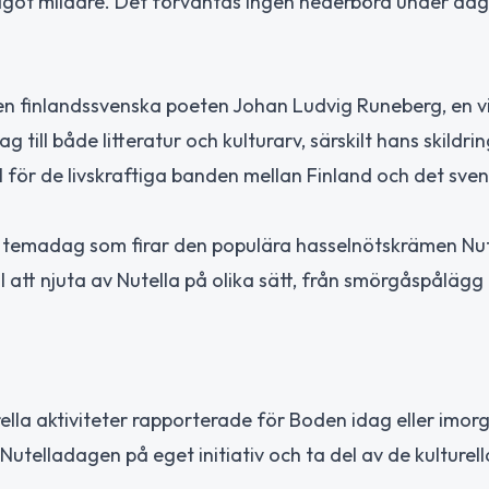
 något mildare. Det förväntas ingen nederbörd under da
den finlandssvenska poeten Johan Ludvig Runeberg, en vi
g till både litteratur och kulturarv, särskilt hans skildri
 för de livskraftiga banden mellan Finland och det sve
l temadag som firar den populära hasselnötskrämen Nut
 att njuta av Nutella på olika sätt, från smörgåspålägg t
ella aktiviteter rapporterade för Boden idag eller imorg
telladagen på eget initiativ och ta del av de kulturell