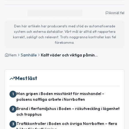
Anmäl fel
Den här artikeln har producerats med stöd av automatiserade
system och externa datakällor. Vårt mål är alltid att rapportera
korrekt, sakligt och relevant. Trots noggranna kontroller kan fel
förekomma.
Hem
Samhälle
Kallt väder och viktiga påminnelser för Boden den 31 januari
Mest läst
Man gripen i Boden misstänkt för misshandel –
1
polisens nattliga arbete i Norrbotten
Brand i flerfamiljshus i Boden – rökutveckling i lägenhet
2
och trapphus
Trafikkontroller i Boden och övriga Norrbotten – flera
3