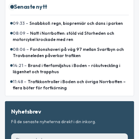
Senaste nytt
09:33
–
Snabbkoll: regn, biopremiär och dans i parken
08:09
–
Natt i Norrbotten: stöld vid Storheden och
motorcykel krockade med ren
08:06
–
Fordonshaveri på väg 97 mellan Svartbyn och
Travbaneleden påverkar trafiken
14:21
–
Brand i flerfamiljshus i Boden – rökutveckling i
lägenhet och trapphus
11:48
–
Trafikkontroller i Boden och övriga Norrbotten –
flera böter för fortkörning
Nyhetsbrev
Få de senaste nyheterna direkt i din inkorg.