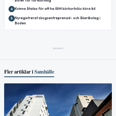
böter för fortkörning
Kvinna åtalas för att ha låtit körkortslös köra bil
4
Nyregistrerat skogsentreprenad- och åkeribolag i
5
Boden
ANNONS
Fler artiklar i
Samhälle