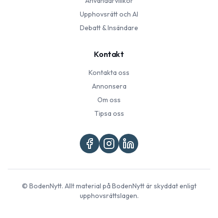
Användarvillkor
Upphovsrätt och AI
Debatt & Insändare
Kontakt
Kontakta oss
Annonsera
Om oss
Tipsa oss
©
BodenNytt
. Allt material på
BodenNytt
är skyddat enligt
upphovsrättslagen.