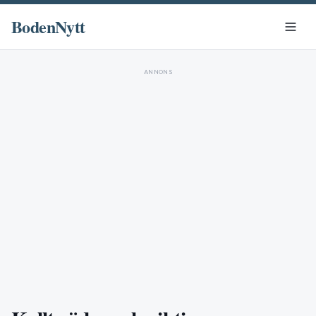
BodenNytt
ANNONS