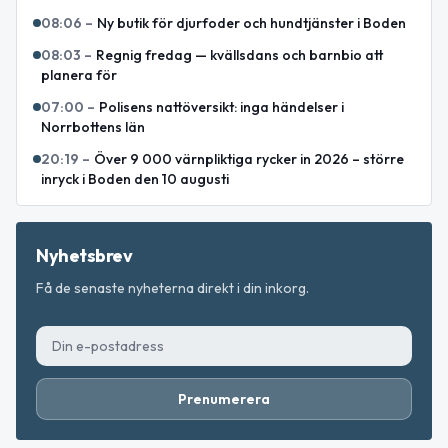
08:06
–
Ny butik för djurfoder och hundtjänster i Boden
08:03
–
Regnig fredag — kvällsdans och barnbio att
planera för
07:00
–
Polisens nattöversikt: inga händelser i
Norrbottens län
20:19
–
Över 9 000 värnpliktiga rycker in 2026 – större
inryck i Boden den 10 augusti
Nyhetsbrev
Få de senaste nyheterna direkt i din inkorg.
Prenumerera