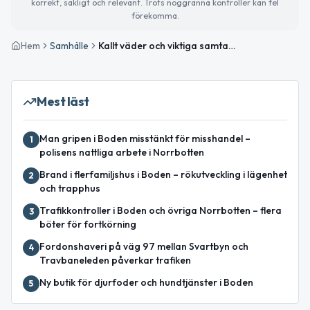
korrekt, sakligt och relevant. Trots noggranna kontroller kan fel
förekomma.
Hem
Samhälle
Kallt väder och viktiga samtal om fred i Ukraina
Mest läst
Man gripen i Boden misstänkt för misshandel –
1
polisens nattliga arbete i Norrbotten
Brand i flerfamiljshus i Boden – rökutveckling i lägenhet
2
och trapphus
Trafikkontroller i Boden och övriga Norrbotten – flera
3
böter för fortkörning
Fordonshaveri på väg 97 mellan Svartbyn och
4
Travbaneleden påverkar trafiken
Ny butik för djurfoder och hundtjänster i Boden
5