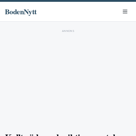
BodenNytt
ANNONS