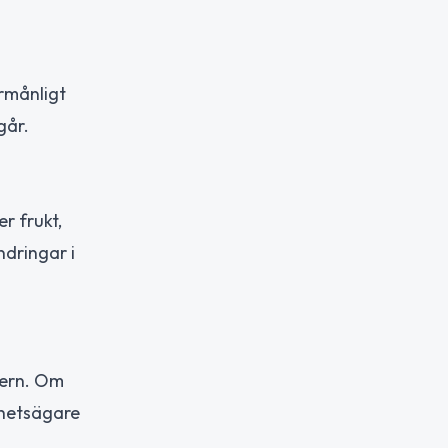
örmånligt
går.
r frukt,
ndringar i
tern. Om
ghetsägare