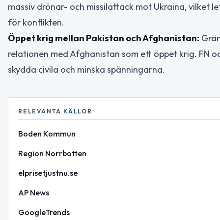
massiv drönar- och missilattack mot Ukraina, vilket let
för konflikten.
Öppet krig mellan Pakistan och Afghanistan:
Gräns
relationen med Afghanistan som ett öppet krig. FN och
skydda civila och minska spänningarna.
RELEVANTA KÄLLOR
Boden Kommun
Region Norrbotten
elprisetjustnu.se
AP News
GoogleTrends