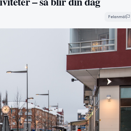
iteter – så blir din dag
Felanmäl