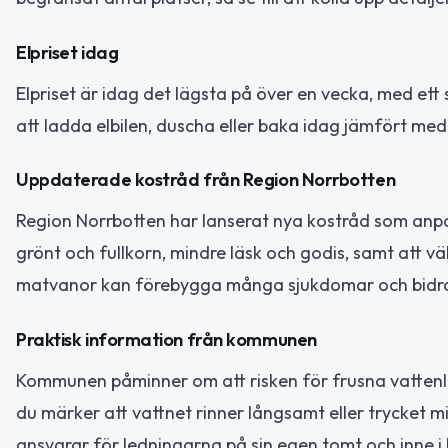
Elpriset idag
Elpriset är idag det lägsta på över en vecka, med ett 
att ladda elbilen, duscha eller baka idag jämfört med
Uppdaterade kostråd från Region Norrbotten
Region Norrbotten har lanserat nya kostråd som anpass
grönt och fullkorn, mindre läsk och godis, samt att vä
matvanor kan förebygga många sjukdomar och bidra ti
Praktisk information från kommunen
Kommunen påminner om att risken för frusna vattenle
du märker att vattnet rinner långsamt eller trycket 
ansvarar för ledningarna på sin egen tomt och inne i 