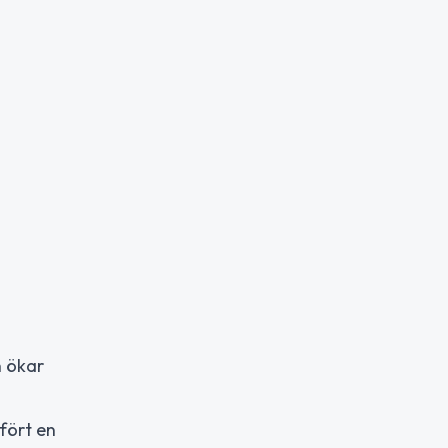
n ökar
fört en