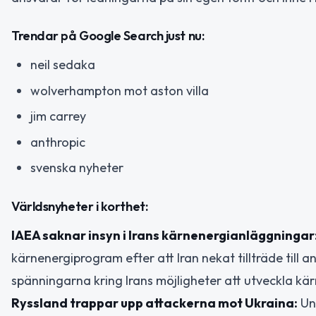
Trendar på Google Search just nu:
neil sedaka
wolverhampton mot aston villa
jim carrey
anthropic
svenska nyheter
Världsnyheter i korthet:
IAEA saknar insyn i Irans kärnenergianläggningar
kärnenergiprogram efter att Iran nekat tillträde till
spänningarna kring Irans möjligheter att utveckla kä
Ryssland trappar upp attackerna mot Ukraina:
Un