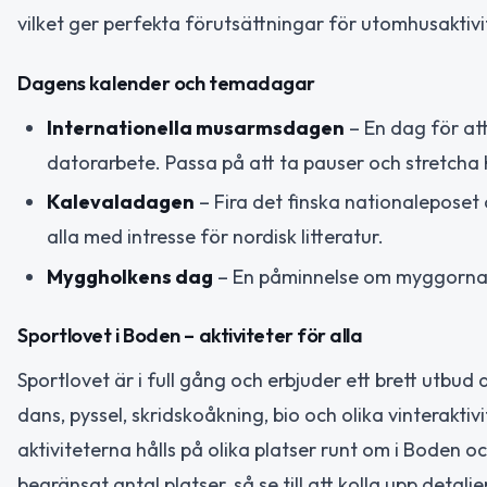
vilket ger perfekta förutsättningar för utomhusaktivi
Dagens kalender och temadagar
Internationella musarmsdagen
– En dag för a
datorarbete. Passa på att ta pauser och stretcha
Kalevaladagen
– Fira det finska nationaleposet 
alla med intresse för nordisk litteratur.
Myggholkens dag
– En påminnelse om myggornas 
Sportlovet i Boden – aktiviteter för alla
Sportlovet är i full gång och erbjuder ett brett utbud
dans, pyssel, skridskoåkning, bio och olika vinterakti
aktiviteterna hålls på olika platser runt om i Boden 
begränsat antal platser, så se till att kolla upp deta