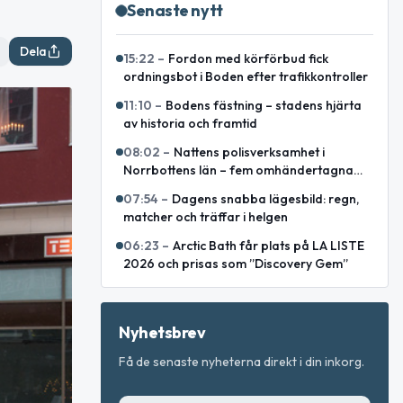
Senaste nytt
Dela
15:22
–
Fordon med körförbud fick
ordningsbot i Boden efter trafikkontroller
11:10
–
Bodens fästning – stadens hjärta
av historia och framtid
08:02
–
Nattens polisverksamhet i
Norrbottens län – fem omhändertagna
och förrådsbrand utanför Piteå
07:54
–
Dagens snabba lägesbild: regn,
matcher och träffar i helgen
06:23
–
Arctic Bath får plats på LA LISTE
2026 och prisas som ”Discovery Gem”
Nyhetsbrev
Få de senaste nyheterna direkt i din inkorg.