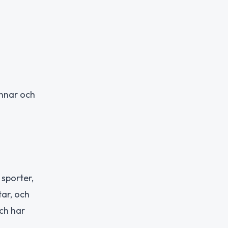
innar och
 sporter,
tar, och
och har