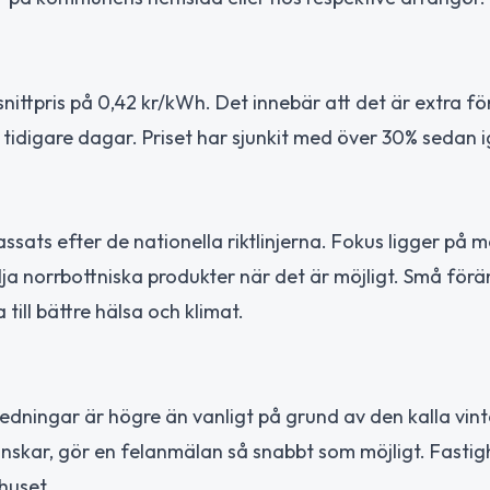
snittpris på 0,42 kr/kWh. Det innebär att det är extra f
 tidigare dagar. Priset har sjunkit med över 30% sedan i
ats efter de nationella riktlinjerna. Fokus ligger på me
lja norrbottniska produkter när det är möjligt. Små förä
ll bättre hälsa och klimat.
dningar är högre än vanligt på grund av den kalla vin
minskar, gör en felanmälan så snabbt som möjligt. Fasti
huset.