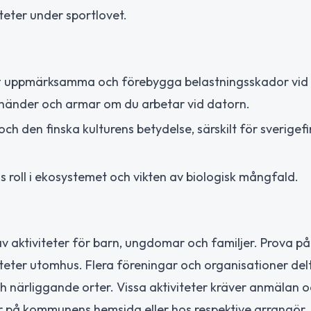
teter under sportlovet.
tt uppmärksamma och förebygga belastningsskador vid
 händer och armar om du arbetar vid datorn.
och den finska kulturens betydelse, särskilt för sverigef
roll i ekosystemet och vikten av biologisk mångfald.
 av aktiviteter för barn, ungdomar och familjer. Prova på
viteter utomhus. Flera föreningar och organisationer del
och närliggande orter. Vissa aktiviteter kräver anmälan 
ljer på kommunens hemsida eller hos respektive arrangör.