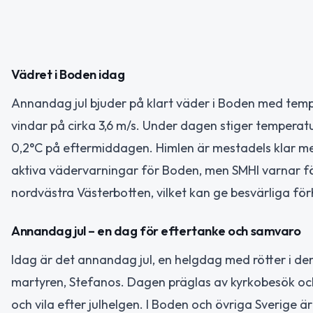
Vädret i Boden idag
Annandag jul bjuder på klart väder i Boden med tem
vindar på cirka 3,6 m/s. Under dagen stiger temperatur
0,2°C på eftermiddagen. Himlen är mestadels klar m
aktiva vädervarningar för Boden, men SMHI varnar för
nordvästra Västerbotten, vilket kan ge besvärliga fö
Annandag jul – en dag för eftertanke och samvaro
Idag är det annandag jul, en helgdag med rötter i den
martyren, Stefanos. Dagen präglas av kyrkobesök och 
och vila efter julhelgen. I Boden och övriga Sverige 