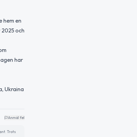
de hem en
r 2025 och
som
 Lagen har
a, Ukraina
Anmäl fel
ant. Trots