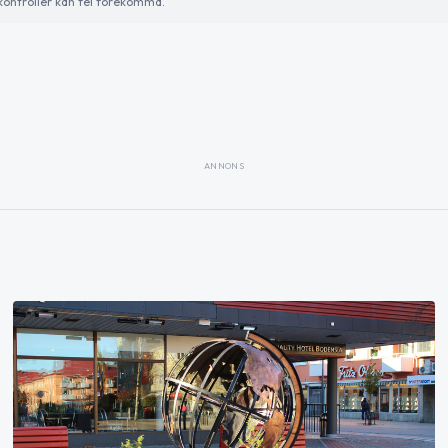
ontroller kan fel förekomma.
ANNONS