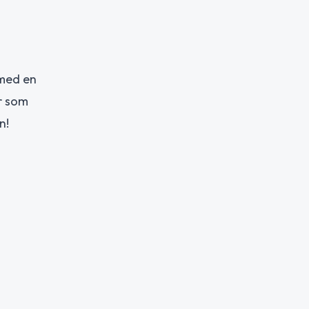
 med en
r som
n!