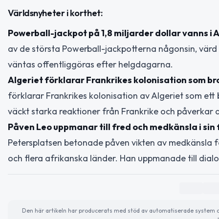
Världsnyheter i korthet:
Powerball-jackpot på 1,8 miljarder dollar vanns i 
av de största Powerball-jackpotterna någonsin, värd 1
väntas offentliggöras efter helgdagarna.
Algeriet förklarar Frankrikes kolonisation som bro
förklarar Frankrikes kolonisation av Algeriet som et
väckt starka reaktioner från Frankrike och påverkar d
Påven Leo uppmanar till fred och medkänsla i sin f
Petersplatsen betonade påven vikten av medkänsla f
och flera afrikanska länder. Han uppmanade till dial
Den här artikeln har producerats med stöd av automatiserade system och 