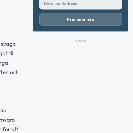
Prenumerera
ANNONS
h svaga
ot till
inga
tten och
tna
samvaro
 för att