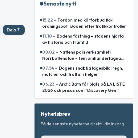
Senaste nytt
15:22
–
Fordon med körförbud fick
ordningsbot i Boden efter trafikkontroller
Dela
11:10
–
Bodens fästning – stadens hjärta
av historia och framtid
08:02
–
Nattens polisverksamhet i
Norrbottens län – fem omhändertagna
och förrådsbrand utanför Piteå
07:54
–
Dagens snabba lägesbild: regn,
matcher och träffar i helgen
06:23
–
Arctic Bath får plats på LA LISTE
2026 och prisas som ”Discovery Gem”
Nyhetsbrev
Få de senaste nyheterna direkt i din inkorg.