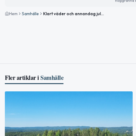
noggranna k
Hem
Samhälle
Klart väder och annandag jul i Boden – planera för hockeyjubileum och följ viktiga världsnyheter
Fler artiklar i
Samhälle