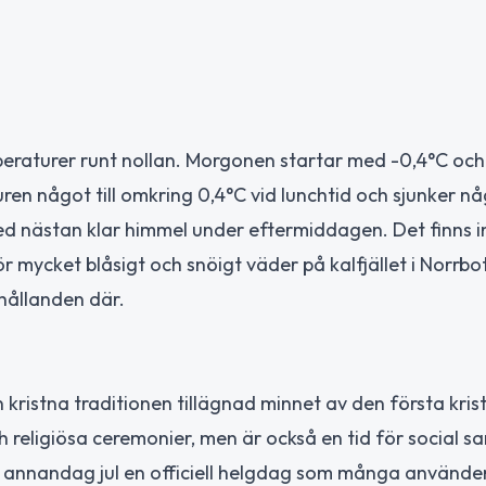
peraturer runt nollan. Morgonen startar med -0,4°C oc
en något till omkring 0,4°C vid lunchtid och sjunker någ
ed nästan klar himmel under eftermiddagen. Det finns 
 mycket blåsigt och snöigt väder på kalfjället i Norrbo
rhållanden där.
 kristna traditionen tillägnad minnet av den första kris
religiösa ceremonier, men är också en tid för social 
är annandag jul en officiell helgdag som många använder