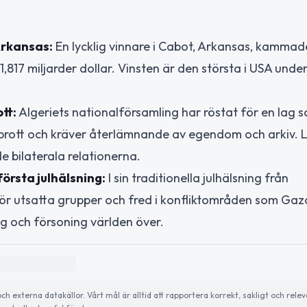
Arkansas:
En lycklig vinnare i Cabot, Arkansas, kamma
,817 miljarder dollar. Vinsten är den största i USA unde
tt:
Algeriets nationalförsamling har röstat för en lag 
t brott och kräver återlämnande av egendom och arkiv.
e bilaterala relationerna.
örsta julhälsning:
I sin traditionella julhälsning från
ör utsatta grupper och fred i konfliktområden som Gaz
og och försoning världen över.
externa datakällor. Vårt mål är alltid att rapportera korrekt, sakligt och relev