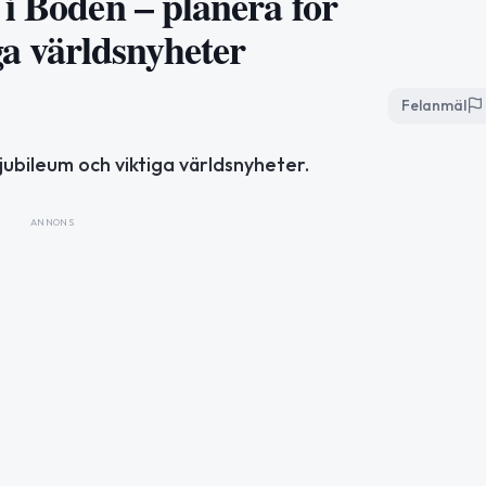
i Boden – planera för
ga världsnyheter
Felanmäl
ubileum och viktiga världsnyheter.
ANNONS