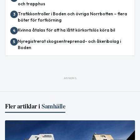
och trapphus
Trafikkontroller i Boden och övriga Norrbotten – flera
3
böter för fortkörning
Kvinna åtalas för att ha låtit körkortslös köra bil
4
Nyregistrerat skogsentreprenad- och åkeribolag i
5
Boden
ANNONS
Fler artiklar i
Samhälle