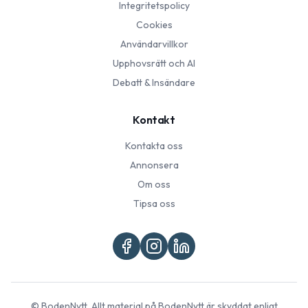
Integritetspolicy
Cookies
Användarvillkor
Upphovsrätt och AI
Debatt & Insändare
Kontakt
Kontakta oss
Annonsera
Om oss
Tipsa oss
©
BodenNytt
. Allt material på
BodenNytt
är skyddat enligt