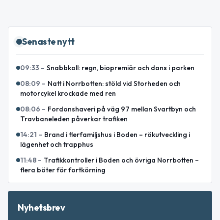
Senaste nytt
09:33
–
Snabbkoll: regn, biopremiär och dans i parken
08:09
–
Natt i Norrbotten: stöld vid Storheden och
motorcykel krockade med ren
08:06
–
Fordonshaveri på väg 97 mellan Svartbyn och
Travbaneleden påverkar trafiken
14:21
–
Brand i flerfamiljshus i Boden – rökutveckling i
lägenhet och trapphus
11:48
–
Trafikkontroller i Boden och övriga Norrbotten –
flera böter för fortkörning
Nyhetsbrev