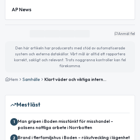
AP News
Anmäl fel
Den här artikeln har producerats med stöd av automatiserade
system och externa datakällor. Vårt mål är alltid att rapportera
korrekt, sakligt och relevant. Trots noggranna kontroller kan fel
förekomma.
Hem
Samhälle
Klart väder och viktiga internationella nyheter idag
Mest läst
Man gripen i Boden misstänkt för misshandel –
1
polisens nattliga arbete i Norrbotten
Brand i flerfamiljshus i Boden – rökutveckling i lägenhet
2