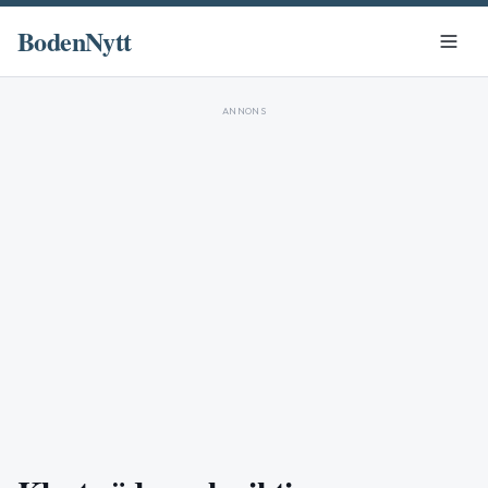
BodenNytt
ANNONS