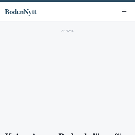
BodenNytt
ANNONS