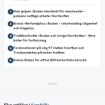
Man gripen i Boden misstänkt för misshandel –
1
polisens nattliga arbete i Norrbotten
Brand i flerfamiljshus i Boden – rökutveckling i lägenhet
2
och trapphus
Trafikkontroller i Boden och övriga Norrbotten – flera
3
böter för fortkörning
Fordonshaveri på väg 97 mellan Svartbyn och
4
Travbaneleden påverkar trafiken
Kvinna åtalas för att ha låtit körkortslös köra bil
5
ANNONS
Fler artiklar i
Samhälle