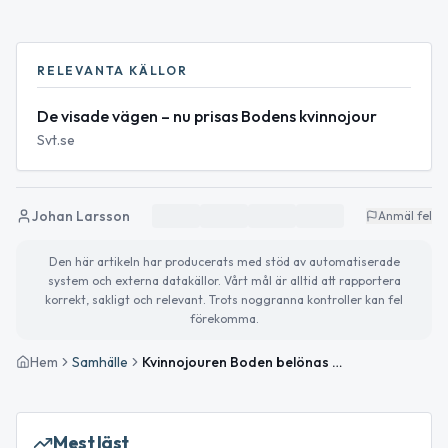
RELEVANTA KÄLLOR
De visade vägen – nu prisas Bodens kvinnojour
Svt.se
Johan Larsson
Anmäl fel
Den här artikeln har producerats med stöd av automatiserade
system och externa datakällor. Vårt mål är alltid att rapportera
korrekt, sakligt och relevant. Trots noggranna kontroller kan fel
förekomma.
Hem
Samhälle
Kvinnojouren Boden belönas för våldsförebyggande projekt ”Visa Väg”
Mest läst