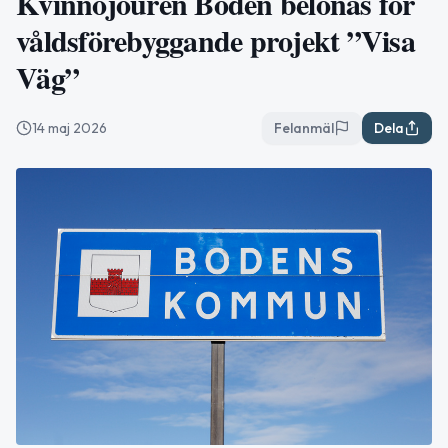
Kvinnojouren Boden belönas för
våldsförebyggande projekt ”Visa
Väg”
14 maj 2026
Felanmäl
Dela