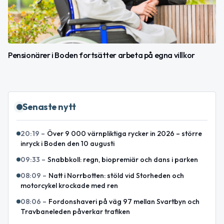
Pensionärer i Boden fortsätter arbeta på egna villkor
Senaste nytt
20:19
–
Över 9 000 värnpliktiga rycker in 2026 – större
inryck i Boden den 10 augusti
09:33
–
Snabbkoll: regn, biopremiär och dans i parken
08:09
–
Natt i Norrbotten: stöld vid Storheden och
motorcykel krockade med ren
08:06
–
Fordonshaveri på väg 97 mellan Svartbyn och
Travbaneleden påverkar trafiken