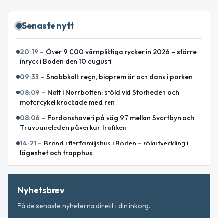
Senaste nytt
20:19
–
Över 9 000 värnpliktiga rycker in 2026 – större
inryck i Boden den 10 augusti
09:33
–
Snabbkoll: regn, biopremiär och dans i parken
08:09
–
Natt i Norrbotten: stöld vid Storheden och
motorcykel krockade med ren
08:06
–
Fordonshaveri på väg 97 mellan Svartbyn och
Travbaneleden påverkar trafiken
14:21
–
Brand i flerfamiljshus i Boden – rökutveckling i
lägenhet och trapphus
Nyhetsbrev
Få de senaste nyheterna direkt i din inkorg.