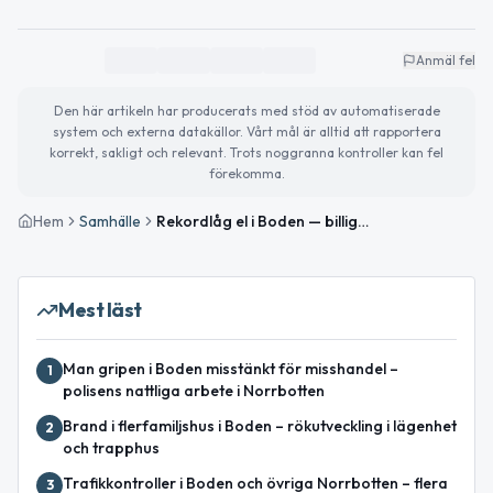
Anmäl fel
Den här artikeln har producerats med stöd av automatiserade
system och externa datakällor. Vårt mål är alltid att rapportera
korrekt, sakligt och relevant. Trots noggranna kontroller kan fel
förekomma.
Hem
Samhälle
Rekordlåg el i Boden — billigast på perioden imorgon
Mest läst
Man gripen i Boden misstänkt för misshandel –
1
polisens nattliga arbete i Norrbotten
Brand i flerfamiljshus i Boden – rökutveckling i lägenhet
2
och trapphus
Trafikkontroller i Boden och övriga Norrbotten – flera
3