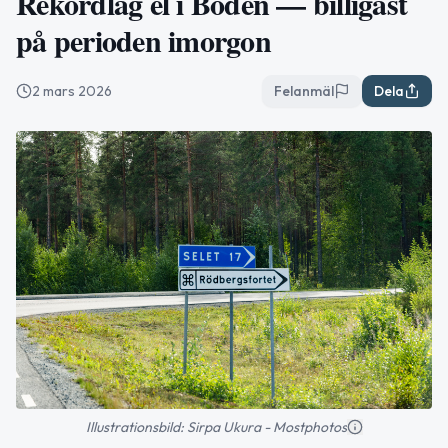
Rekordlåg el i Boden — billigast
på perioden imorgon
2 mars 2026
Felanmäl
Dela
Illustrationsbild: Sirpa Ukura - Mostphotos