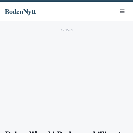
BodenNytt
ANNONS