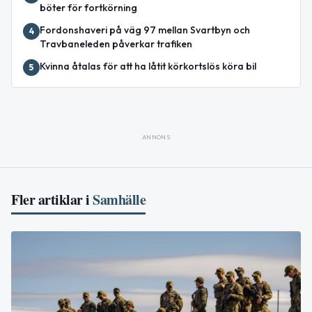
böter för fortkörning
Fordonshaveri på väg 97 mellan Svartbyn och
4
Travbaneleden påverkar trafiken
Kvinna åtalas för att ha låtit körkortslös köra bil
5
ANNONS
Fler artiklar i
Samhälle