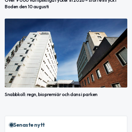
Över 9 000 värnpliktiga rycker in 2026 – större inryck i
Boden den 10 augusti
Snabbkoll: regn, biopremiär och dans i parken
Senaste nytt