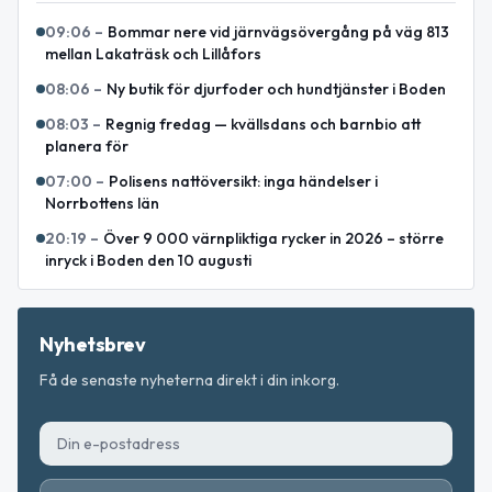
09:06
–
Bommar nere vid järnvägsövergång på väg 813
mellan Lakaträsk och Lillåfors
08:06
–
Ny butik för djurfoder och hundtjänster i Boden
08:03
–
Regnig fredag — kvällsdans och barnbio att
planera för
07:00
–
Polisens nattöversikt: inga händelser i
Norrbottens län
20:19
–
Över 9 000 värnpliktiga rycker in 2026 – större
inryck i Boden den 10 augusti
Nyhetsbrev
Få de senaste nyheterna direkt i din inkorg.