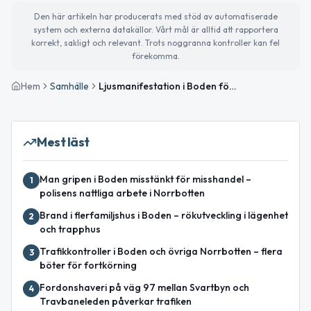
Den här artikeln har producerats med stöd av automatiserade
system och externa datakällor. Vårt mål är alltid att rapportera
korrekt, sakligt och relevant. Trots noggranna kontroller kan fel
förekomma.
Hem
Samhälle
Ljusmanifestation i Boden för Annica
Mest läst
Man gripen i Boden misstänkt för misshandel –
1
polisens nattliga arbete i Norrbotten
Brand i flerfamiljshus i Boden – rökutveckling i lägenhet
2
och trapphus
Trafikkontroller i Boden och övriga Norrbotten – flera
3
böter för fortkörning
Fordonshaveri på väg 97 mellan Svartbyn och
4
Travbaneleden påverkar trafiken