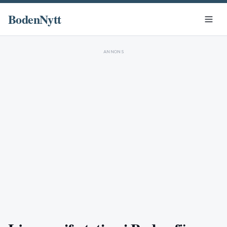
BodenNytt
ANNONS