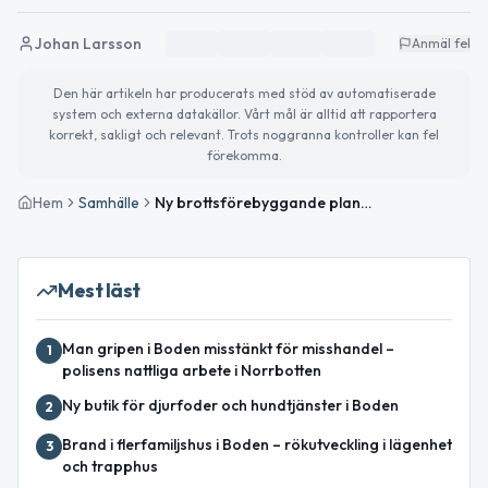
Johan Larsson
Anmäl fel
Den här artikeln har producerats med stöd av automatiserade
system och externa datakällor. Vårt mål är alltid att rapportera
korrekt, sakligt och relevant. Trots noggranna kontroller kan fel
förekomma.
Hem
Samhälle
Ny brottsförebyggande plan föreslås i Bodens kommun
Mest läst
Man gripen i Boden misstänkt för misshandel –
1
polisens nattliga arbete i Norrbotten
Ny butik för djurfoder och hundtjänster i Boden
2
Brand i flerfamiljshus i Boden – rökutveckling i lägenhet
3
och trapphus