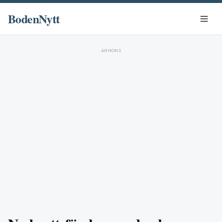
BodenNytt
ANNONS