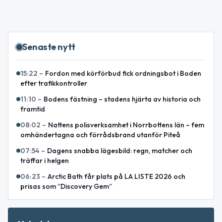
Senaste nytt
15:22
–
Fordon med körförbud fick ordningsbot i Boden
efter trafikkontroller
11:10
–
Bodens fästning – stadens hjärta av historia och
framtid
08:02
–
Nattens polisverksamhet i Norrbottens län – fem
omhändertagna och förrådsbrand utanför Piteå
07:54
–
Dagens snabba lägesbild: regn, matcher och
träffar i helgen
06:23
–
Arctic Bath får plats på LA LISTE 2026 och
prisas som ”Discovery Gem”