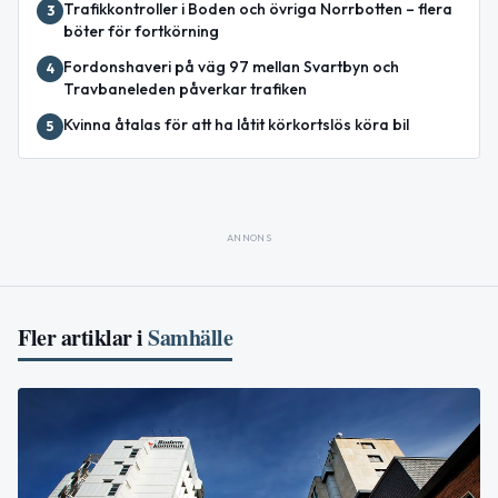
Trafikkontroller i Boden och övriga Norrbotten – flera
3
böter för fortkörning
Fordonshaveri på väg 97 mellan Svartbyn och
4
Travbaneleden påverkar trafiken
Kvinna åtalas för att ha låtit körkortslös köra bil
5
ANNONS
Fler artiklar i
Samhälle