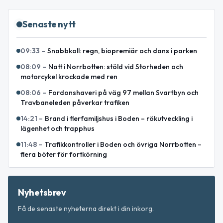
Senaste nytt
09:33
–
Snabbkoll: regn, biopremiär och dans i parken
08:09
–
Natt i Norrbotten: stöld vid Storheden och
motorcykel krockade med ren
08:06
–
Fordonshaveri på väg 97 mellan Svartbyn och
Travbaneleden påverkar trafiken
14:21
–
Brand i flerfamiljshus i Boden – rökutveckling i
lägenhet och trapphus
11:48
–
Trafikkontroller i Boden och övriga Norrbotten –
flera böter för fortkörning
Nyhetsbrev
Få de senaste nyheterna direkt i din inkorg.