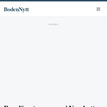
BodenNytt
ANNONS