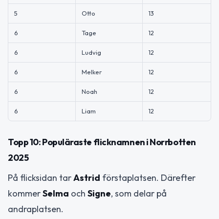
5
Otto
13
6
Tage
12
6
Ludvig
12
6
Melker
12
6
Noah
12
6
Liam
12
Topp 10: Populäraste flicknamnen i Norrbotten
2025
På flicksidan tar
Astrid
förstaplatsen. Därefter
kommer
Selma
och
Signe
, som delar på
andraplatsen.