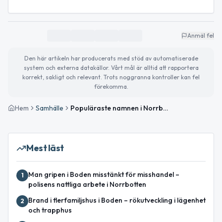
Anmäl fel
Den här artikeln har producerats med stöd av automatiserade
system och externa datakällor. Vårt mål är alltid att rapportera
korrekt, sakligt och relevant. Trots noggranna kontroller kan fel
förekomma.
Hem
Samhälle
Populäraste namnen i Norrbotten 2025 – här är topplistorna för nyfödda
Mest läst
Man gripen i Boden misstänkt för misshandel –
1
polisens nattliga arbete i Norrbotten
Brand i flerfamiljshus i Boden – rökutveckling i lägenhet
2
och trapphus