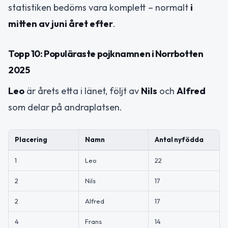
statistiken bedöms vara komplett – normalt
i
mitten av juni året efter
.
Topp 10: Populäraste pojknamnen i Norrbotten
2025
Leo
är årets etta i länet, följt av
Nils
och
Alfred
som delar på andraplatsen.
Placering
Namn
Antal nyfödda
1
Leo
22
2
Nils
17
2
Alfred
17
4
Frans
14