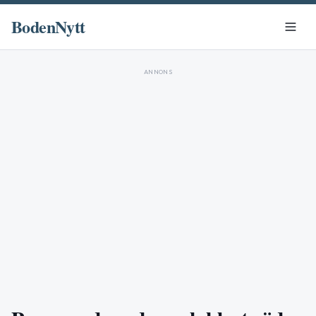
BodenNytt
ANNONS