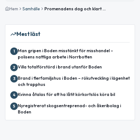
Hem
Samhälle
Promenadens dag och klart väder – passa på att röra på dig i Boden
Mest läst
Man gripen i Boden misstänkt för misshandel –
1
polisens nattliga arbete i Norrbotten
Villa totalförstörd i brand utanför Boden
2
Brand i flerfamiljshus i Boden – rökutveckling i lägenhet
3
och trapphus
Kvinna åtalas för att ha låtit körkortslös köra bil
4
Nyregistrerat skogsentreprenad- och åkeribolag i
5
Boden