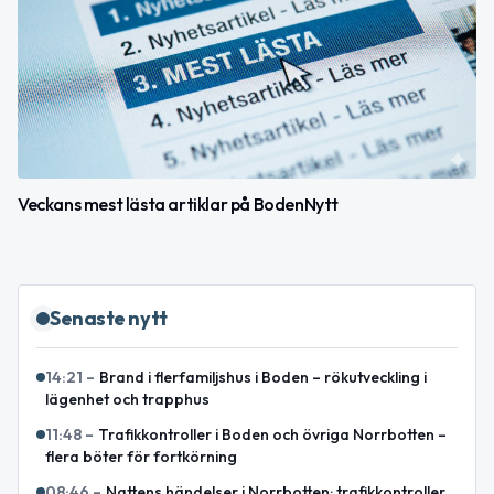
Veckans mest lästa artiklar på BodenNytt
Senaste nytt
14:21
–
Brand i flerfamiljshus i Boden – rökutveckling i
lägenhet och trapphus
11:48
–
Trafikkontroller i Boden och övriga Norrbotten –
flera böter för fortkörning
08:46
–
Nattens händelser i Norrbotten: trafikkontroller